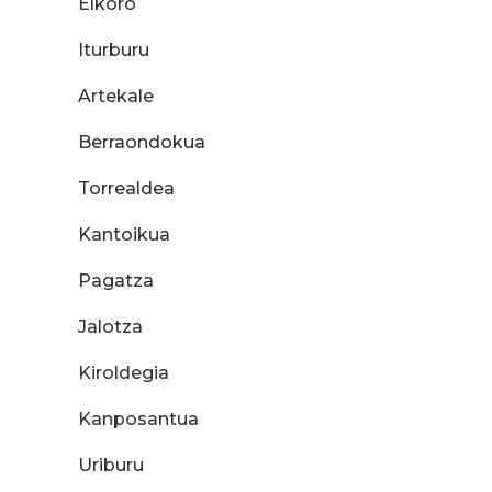
Elkoro
Iturburu
Artekale
Berraondokua
Torrealdea
Kantoikua
Pagatza
Jalotza
Kiroldegia
Kanposantua
Uriburu