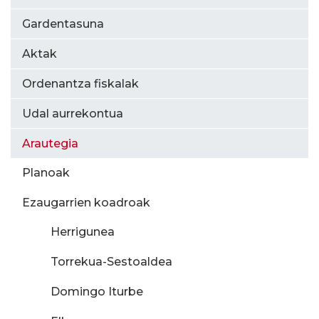
Gardentasuna
Aktak
Ordenantza fiskalak
Udal aurrekontua
Arautegia
Planoak
Ezaugarrien koadroak
Herrigunea
Torrekua-Sestoaldea
Domingo Iturbe