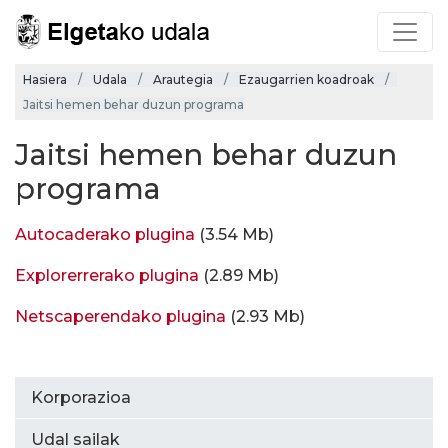
Hasiera
Udala
Arautegia
Ezaugarrien koadroak
Jaitsi hemen behar duzun programa
Jaitsi hemen behar duzun
programa
Autocaderako plugina
(3.54 Mb)
Explorerrerako plugina
(2.89 Mb)
Netscaperendako plugina
(2.93 Mb)
Korporazioa
Udal sailak