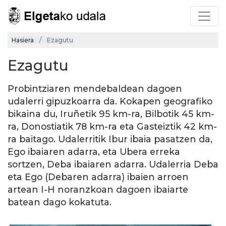
Hasiera
Ezagutu
Ezagutu
Probintziaren mendebaldean dagoen
udalerri gipuzkoarra da. Kokapen geografiko
bikaina du, Iruñetik 95 km-ra, Bilbotik 45 km-
ra, Donostiatik 78 km-ra eta Gasteiztik 42 km-
ra baitago. Udalerritik Ibur ibaia pasatzen da,
Ego ibaiaren adarra, eta Ubera erreka
sortzen, Deba ibaiaren adarra. Udalerria Deba
eta Ego (Debaren adarra) ibaien arroen
artean I-H noranzkoan dagoen ibaiarte
batean dago kokatuta.