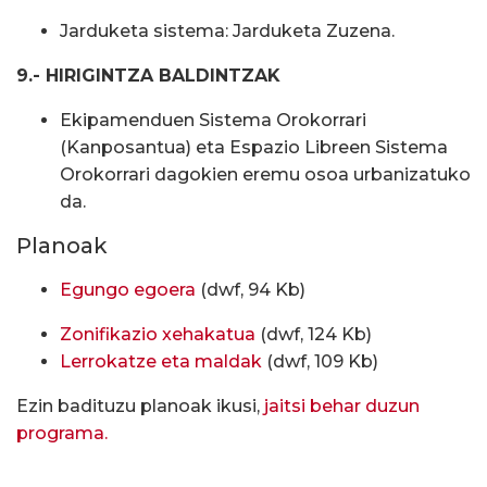
Jarduketa sistema: Jarduketa Zuzena.
9.- HIRIGINTZA BALDINTZAK
Ekipamenduen Sistema Orokorrari
(Kanposantua) eta Espazio Libreen Sistema
Orokorrari dagokien eremu osoa urbanizatuko
da.
Planoak
Egungo egoera
(dwf, 94 Kb)
Zonifikazio xehakatua
(dwf, 124 Kb)
Lerrokatze eta maldak
(dwf, 109 Kb)
Ezin badituzu planoak ikusi,
jaitsi behar duzun
programa.