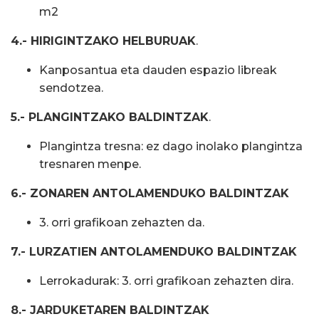
m2
4.- HIRIGINTZAKO HELBURUAK
.
Kanposantua eta dauden espazio libreak
sendotzea.
5.- PLANGINTZAKO BALDINTZAK
.
Plangintza tresna: ez dago inolako plangintza
tresnaren menpe.
6.- ZONAREN ANTOLAMENDUKO BALDINTZAK
3. orri grafikoan zehazten da.
7.- LURZATIEN ANTOLAMENDUKO BALDINTZAK
Lerrokadurak: 3. orri grafikoan zehazten dira.
8.- JARDUKETAREN BALDINTZAK