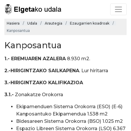
Hasiera
Udala
Arautegia
Ezaugarrien koadroak
Kanposantua
Kanposantua
1.- EREMUAREN AZALERA
8.930 m2.
2.-HIRIGINTZAKO SAILKAPENA
. Lur hiritarra
3.-HIRIGINTZAKO KALIFIKAZIOA
3.1.-
Zonakatze Orokorra
Ekipamenduen Sistema Orokorra (ESO) (E-6)
Kanposantuko Ekipamendua 1.538 m2
Bidesareen Sistema Orokorra (BSO) 1.025 m2
Espazio Libreen Sistema Orokorra (LSO) 6.367