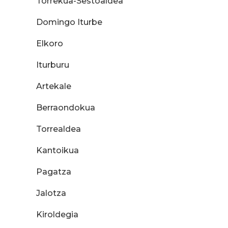
Torrekua-Sestoaldea
Domingo Iturbe
Elkoro
Iturburu
Artekale
Berraondokua
Torrealdea
Kantoikua
Pagatza
Jalotza
Kiroldegia