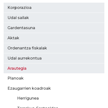
Korporazioa
Udal sailak
Gardentasuna
Aktak
Ordenantza fiskalak
Udal aurrekontua
Arautegia
Planoak
Ezaugarrien koadroak
Herrigunea