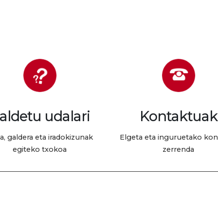
aldetu udalari
Kontaktuak
a, galdera eta iradokizunak
Elgeta eta inguruetako ko
egiteko txokoa
zerrenda