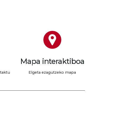
Mapa interaktiboa
ntaktu
Elgeta ezagutzeko mapa