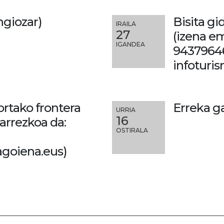
Angiozar)
Bisita gi
IRAILA
27
(izena e
IGANDEA
9437964
infoturi
ortako frontera
Erreka g
URRIA
16
arrezkoa da:
OSTIRALA
goiena.eus)