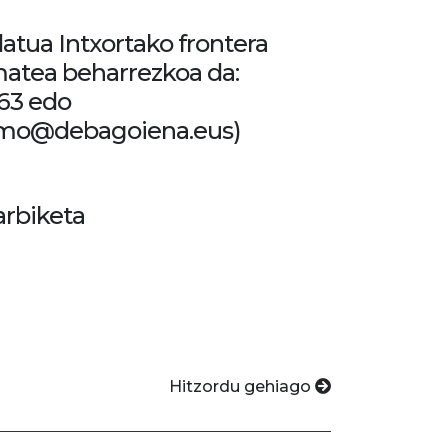
datua Intxortako frontera
matea beharrezkoa da:
63 edo
smo@debagoiena.eus)
arbiketa
Hitzordu gehiago