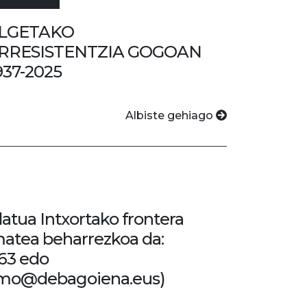
LGETAKO
RRESISTENTZIA GOGOAN
937-2025
Albiste gehiago
datua Intxortako frontera
matea beharrezkoa da:
63 edo
smo@debagoiena.eus)