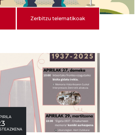
Zerbitzu telematikoak
PIRILA
23
STEAZKENA