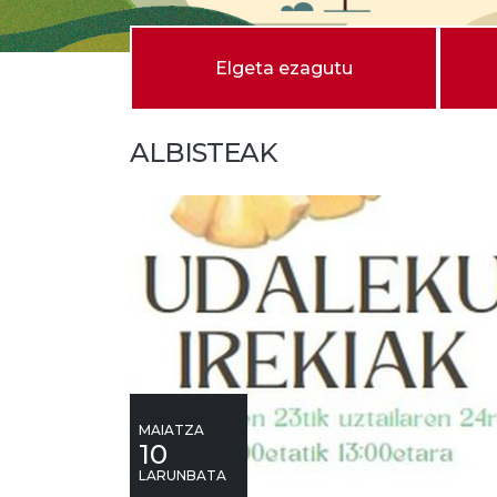
Elgeta ezagutu
ALBISTEAK
MAIATZA
10
LARUNBATA