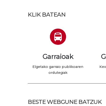
KLIK BATEAN
Garraioak
G
Elgetako garraio publikoaren
Kex
ordutegiak
BESTE WEBGUNE BATZUK