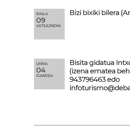
Bizi bixiki bilera (
IRAILA
09
ASTEAZKENA
Bisita gidatua Intx
URRIA
04
(izena ematea beh
IGANDEA
943796463 edo
infoturismo@deba