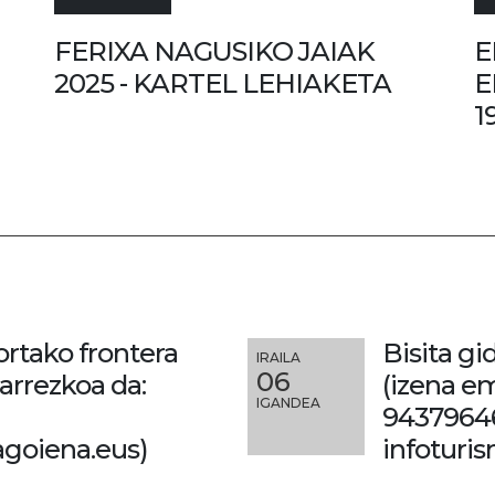
FERIXA NAGUSIKO JAIAK
E
2025 - KARTEL LEHIAKETA
E
1
ortako frontera
Bisita gi
IRAILA
06
arrezkoa da:
(izena e
IGANDEA
9437964
goiena.eus)
infoturi