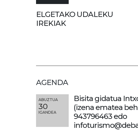
ELGETAKO UDALEKU
IREKIAK
AGENDA
Bisita gidatua Intx
ABUZTUA
30
(izena ematea beh
IGANDEA
943796463 edo
infoturismo@deba