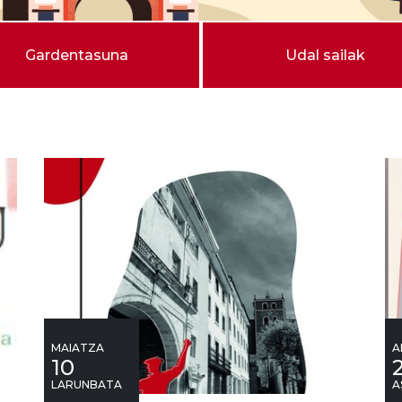
Gardentasuna
Udal sailak
MAIATZA
A
10
LARUNBATA
A