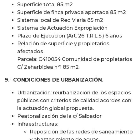
Superficie total 85 m2
Superficie de finca privada aportada 85 m2
Sistema local de Red Viaria 85 m2
Sistema de Actuación Expropiación
Plazo de Ejecución (Art. 26 T.R.L.S.) 6 años
Relación de superficie y propietarios
afectados
Parcela: C410054 Comunidad de propietarios
C/ Zeharbidea nº1 85 m2
9.- CONDICIONES DE URBANIZACIÓN
.
Urbanización: reurbanización de los espacios
públicos con criterios de calidad acordes con
la actuación global propuesta.
Peatonalización de la c/ Salbador
Infraestructuras:
Reposición de las redes de saneamiento
y abastecimiento de aguas.