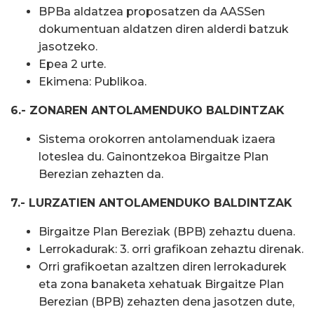
BPBa aldatzea proposatzen da AASSen
dokumentuan aldatzen diren alderdi batzuk
jasotzeko.
Epea 2 urte.
Ekimena: Publikoa.
6.- ZONAREN ANTOLAMENDUKO BALDINTZAK
Sistema orokorren antolamenduak izaera
loteslea du. Gainontzekoa Birgaitze Plan
Berezian zehazten da.
7.- LURZATIEN ANTOLAMENDUKO BALDINTZAK
Birgaitze Plan Bereziak (BPB) zehaztu duena.
Lerrokadurak: 3. orri grafikoan zehaztu direnak.
Orri grafikoetan azaltzen diren lerrokadurek
eta zona banaketa xehatuak Birgaitze Plan
Berezian (BPB) zehazten dena jasotzen dute,