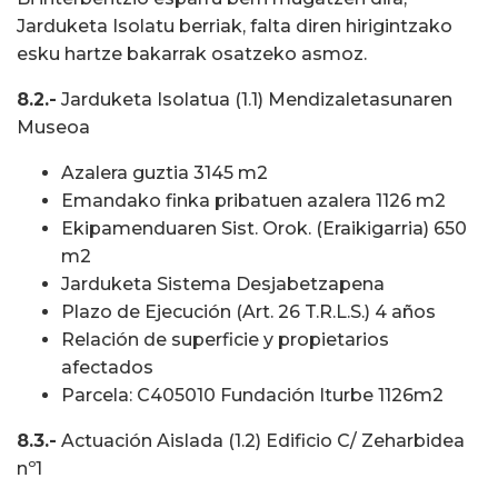
Jarduketa Isolatu berriak, falta diren hirigintzako
esku hartze bakarrak osatzeko asmoz.
8.2.-
Jarduketa Isolatua (1.1) Mendizaletasunaren
Museoa
Azalera guztia 3145 m2
Emandako finka pribatuen azalera 1126 m2
Ekipamenduaren Sist. Orok. (Eraikigarria) 650
m2
Jarduketa Sistema Desjabetzapena
Plazo de Ejecución (Art. 26 T.R.L.S.) 4 años
Relación de superficie y propietarios
afectados
Parcela: C405010 Fundación Iturbe 1126m2
8.3.-
Actuación Aislada (1.2) Edificio C/ Zeharbidea
nº1