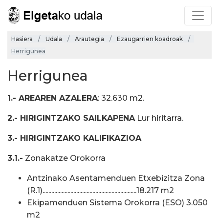
Hasiera
Udala
Arautegia
Ezaugarrien koadroak
Herrigunea
Herrigunea
1.- AREAREN AZALERA
: 32.630 m2.
2.- HIRIGINTZAKO SAILKAPENA
Lur hiritarra.
3.- HIRIGINTZAKO KALIFIKAZIOA
3.1.-
Zonakatze Orokorra
Antzinako Asentamenduen Etxebizitza Zona
(R.1)................................................................18.217 m2
Ekipamenduen Sistema Orokorra (ESO) 3.050
m2