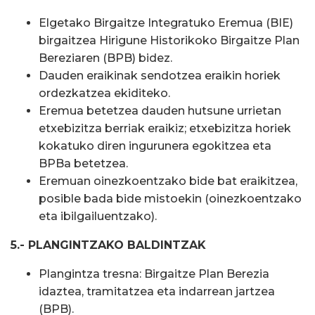
Elgetako Birgaitze Integratuko Eremua (BIE)
birgaitzea Hirigune Historikoko Birgaitze Plan
Bereziaren (BPB) bidez.
Dauden eraikinak sendotzea eraikin horiek
ordezkatzea ekiditeko.
Eremua betetzea dauden hutsune urrietan
etxebizitza berriak eraikiz; etxebizitza horiek
kokatuko diren ingurunera egokitzea eta
BPBa betetzea.
Eremuan oinezkoentzako bide bat eraikitzea,
posible bada bide mistoekin (oinezkoentzako
eta ibilgailuentzako).
5.- PLANGINTZAKO BALDINTZAK
Plangintza tresna: Birgaitze Plan Berezia
idaztea, tramitatzea eta indarrean jartzea
(BPB).