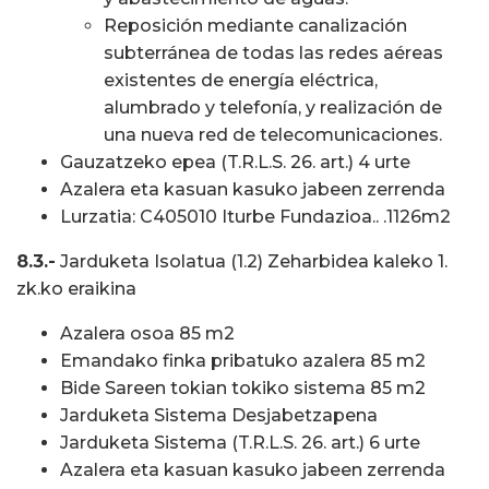
Reposición mediante canalización
subterránea de todas las redes aéreas
existentes de energía eléctrica,
alumbrado y telefonía, y realización de
una nueva red de telecomunicaciones.
Gauzatzeko epea (T.R.L.S. 26. art.) 4 urte
Azalera eta kasuan kasuko jabeen zerrenda
Lurzatia: C405010 Iturbe Fundazioa.. .1126m2
8.3.-
Jarduketa Isolatua (1.2) Zeharbidea kaleko 1.
zk.ko eraikina
Azalera osoa 85 m2
Emandako finka pribatuko azalera 85 m2
Bide Sareen tokian tokiko sistema 85 m2
Jarduketa Sistema Desjabetzapena
Jarduketa Sistema (T.R.L.S. 26. art.) 6 urte
Azalera eta kasuan kasuko jabeen zerrenda