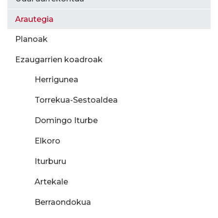
Arautegia
Planoak
Ezaugarrien koadroak
Herrigunea
Torrekua-Sestoaldea
Domingo Iturbe
Elkoro
Iturburu
Artekale
Berraondokua