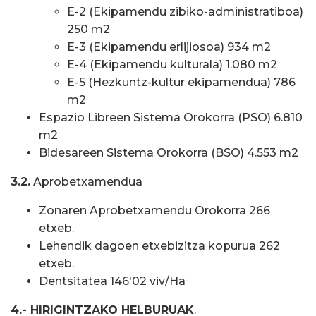
E-2 (Ekipamendu zibiko-administratiboa)
250 m2
E-3 (Ekipamendu erlijiosoa) 934 m2
E-4 (Ekipamendu kulturala) 1.080 m2
E-5 (Hezkuntz-kultur ekipamendua) 786
m2
Espazio Libreen Sistema Orokorra (PSO) 6.810
m2
Bidesareen Sistema Orokorra (BSO) 4.553 m2
3.2.
Aprobetxamendua
Zonaren Aprobetxamendu Orokorra 266
etxeb.
Lehendik dagoen etxebizitza kopurua 262
etxeb.
Dentsitatea 146'02 viv/Ha
4.- HIRIGINTZAKO HELBURUAK
.