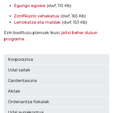
Egungo egoera
(dwf, 110 Kb)
Zonifikazio xehakatua
(dwf, 165 Kb)
Lerrokatze eta maldak
(dwf, 153 Kb)
Ezin badituzu planoak ikusi,
jaitsi behar duzun
programa.
Korporazioa
Udal sailak
Gardentasuna
Aktak
Ordenantza fiskalak
Udal aurrekontua