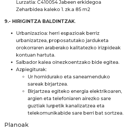
Lurzatia: C410054 Jabeen erkidegoa
Zeharbidea kaleko 1. zk.a 85 m2
9.- HIRIGINTZA BALDINTZAK
.
Urbanizazioa: herri espazioak berriz
urbanizatzea, proposatutako jarduketa
orokorraren araberako kalitatezko irizpideak
kontuan hartuta.
Salbador kalea oinezkoentzako bide egitea.
Azpiegiturak:
Ur hornidurako eta saneamenduko
sareak birjartzea.
Birjartzea egiteko energia elektrikoaren,
argien eta telefoniaren airezko sare
guztiak lurpetik kanalizatzea eta
telekomunikabide sare berri bat sortzea.
Planoak