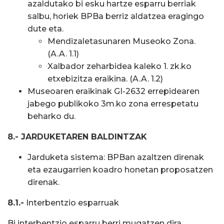
azaldutako bi esku hartze esparru berriak
salbu, horiek BPBa berriz aldatzea eragingo
dute eta.
Mendizaletasunaren Museoko Zona.
(A.A. 1.1)
Xalbador zeharbidea kaleko 1. zk.ko
etxebizitza eraikina. (A.A. 1.2)
Museoaren eraikinak GI-2632 errepidearen
jabego publikoko 3m.ko zona errespetatu
beharko du.
8.- JARDUKETAREN BALDINTZAK
Jarduketa sistema: BPBan azaltzen direnak
eta ezaugarrien koadro honetan proposatzen
direnak.
8.1.-
Interbentzio esparruak
Bi interbentzio esparru berri mugatzen dira,