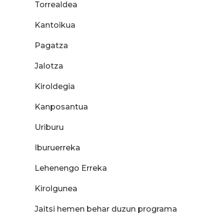
Torrealdea
Kantoikua
Pagatza
Jalotza
Kiroldegia
Kanposantua
Uriburu
Iburuerreka
Lehenengo Erreka
Kirolgunea
Jaitsi hemen behar duzun programa