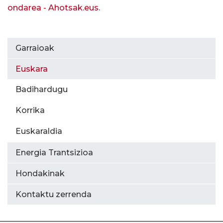
ondarea - Ahotsak.eus
.
Garraioak
Euskara
Badihardugu
Korrika
Euskaraldia
Energia Trantsizioa
Hondakinak
Kontaktu zerrenda