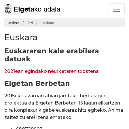
Hasiera
Bizi
Euskara
Euskara
Euskararen kale erabilera
datuak
2021ean egindako neurketaren txostena
Elgetan Berbetan
2015eko azaroan abian jarritako berbalagun
proiektua da Elgetan Berbetan. 15 lagun elkartzen
dira konplexurik gabe euskaraz hitz egiteko. Anima
zaitez zu ere! Izena emateko: