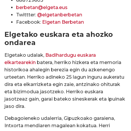
688729603
berbetan@elgeta.eus
Twittter:
@elgetanberbetan
Facebook:
Elgetan Berbetan
Elgetako euskara eta ahozko
ondarea
Elgetako udalak,
Badihardugu euskara
elkartearekin
batera, herriko hizkera eta memoria
historikoa ahalegin berezia egin du azkenengo
urteetan. Herriko adineko 25 lagun inguru aukeratu
dira eta elkarrizketa egin zaie, antzinako ohiturak
eta bizimodua jasotzeko. Herriko euskara
jasotzeaz gain, garai bateko sineskerak eta ipuinak
jaso dira.
Debagoieneko udalerria, Gipuzkoako garaiena,
Intxorta mendiaren magalean kokatua. Herri