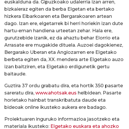
euskalduna da. Gipuzkoako udalerria izan arren,
bizkaieraz egiten da berba Elgetan eta bertako
hizkera Eibarkoaren eta Bergarakoaren artean
dago. Izan ere, elgetarrek bi herri horiekin izan dute
hartu-eman handiena urteetan zehar. Hala ere,
gurutzebide izanik, ez da ahaztu behar Elorrio eta
Arrasate ere mugakide dituela. Auzoei dagokienez,
Bergarako Uberan eta Angiozarren ere Elgetako
berbeta egiten da, XX. mendera arte Elgetako auzo
izan baitziren, eta Elgetako erdigunetik gertu
baitaude.
Guztira 37 ordu grabatu dira, eta hortik 350 pasarte
sareratu dira,
www.ahotsak.eus
helbidean. Pasarte
horietako hainbat transkribatuta daude eta
bideoak online ikusteko aukera ere badago.
Proiektuaren inguruko informazioa jasotzeko eta
materiala ikusteko:
Elgetako euskara eta ahozko