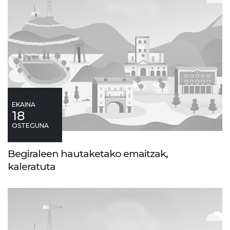
EKAINA
18
OSTEGUNA
Begiraleen hautaketako emaitzak,
kaleratuta