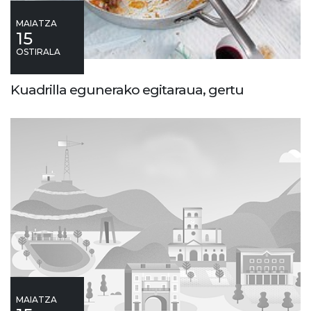
MAIATZA
15
OSTIRALA
Kuadrilla egunerako egitaraua, gertu
MAIATZA