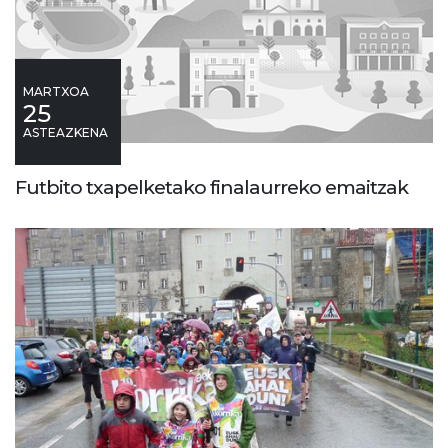
MARTXOA
25
ASTEAZKENA
Futbito txapelketako finalaurreko emaitzak