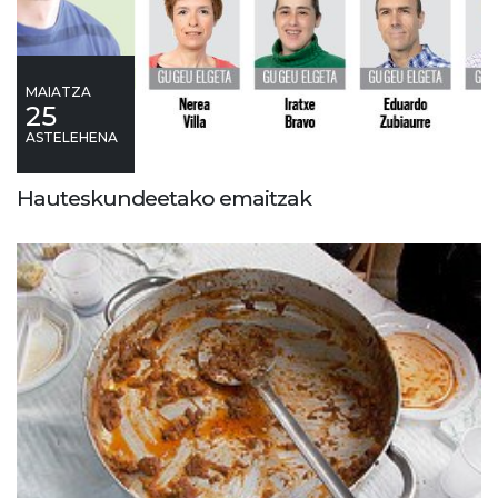
MAIATZA
25
ASTELEHENA
Hauteskundeetako emaitzak