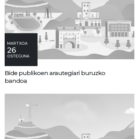
MARTXOA
26
OSTEGUNA
Bide publikoen arautegiari buruzko
bandoa