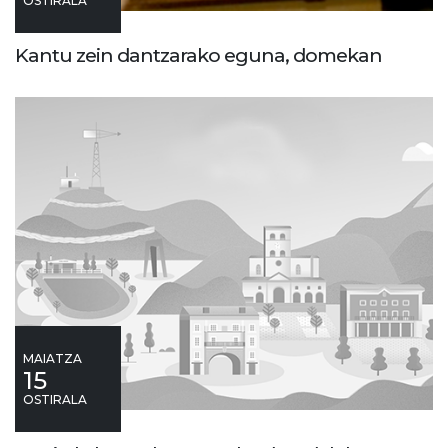
OSTIRALA
Kantu zein dantzarako eguna, domekan
MAIATZA
15
OSTIRALA