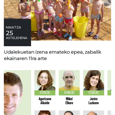
MAIATZA
25
ASTELEHENA
Udalekuetan izena emateko epea, zabalik
ekainaren 11ra arte