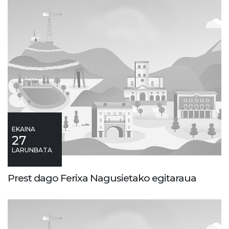
EKAINA
27
LARUNBATA
Prest dago Ferixa Nagusietako egitaraua