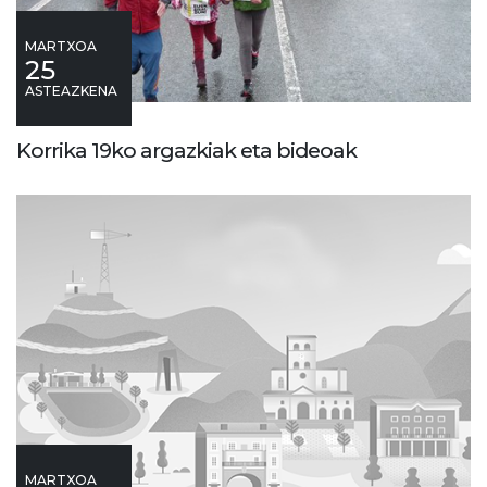
MARTXOA
25
ASTEAZKENA
Korrika 19ko argazkiak eta bideoak
MARTXOA