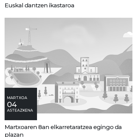
Euskal dantzen ikastaroa
MARTXOA
04
ASTEAZKENA
Martxoaren 8an elkarretaratzea egingo da
plazan