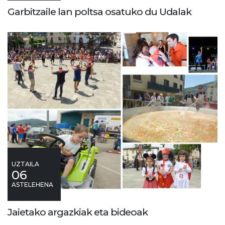
Garbitzaile lan poltsa osatuko du Udalak
UZTAILA
06
ASTELEHENA
Jaietako argazkiak eta bideoak