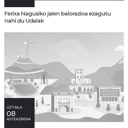
Ferixa Nagusiko jaien balorazioa ezagutu
nahi du Udalak
UZTAILA
08
ASTEAZKENA