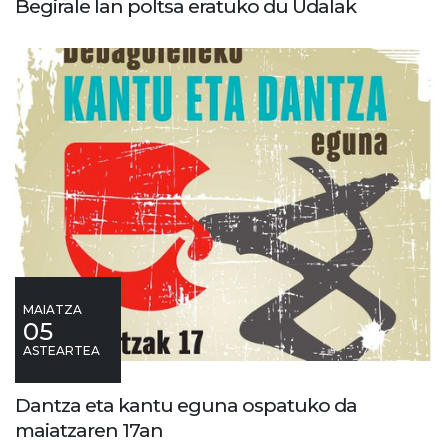
Begirale lan poltsa eratuko du Udalak
MAIATZA
05
ASTEARTEA
Dantza eta kantu eguna ospatuko da
maiatzaren 17an