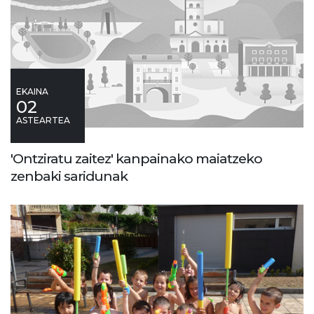
EKAINA
02
ASTEARTEA
'Ontziratu zaitez' kanpainako maiatzeko
zenbaki saridunak