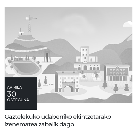
APIRILA
30
OSTEGUNA
Gaztelekuko udaberriko ekintzetarako
izenematea zabalik dago