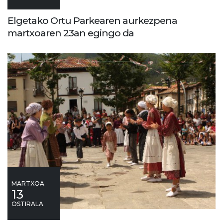
Elgetako Ortu Parkearen aurkezpena
martxoaren 23an egingo da
MARTXOA
13
OSTIRALA