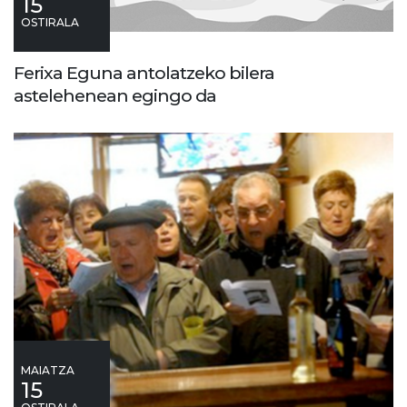
15
OSTIRALA
Ferixa Eguna antolatzeko bilera
astelehenean egingo da
MAIATZA
15