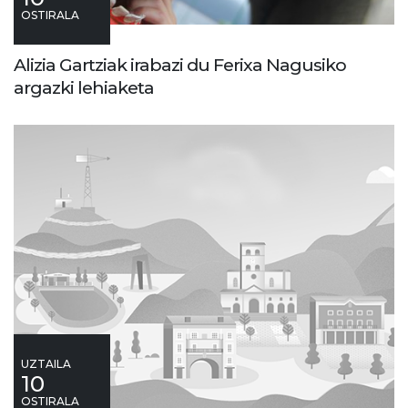
OSTIRALA
Alizia Gartziak irabazi du Ferixa Nagusiko
argazki lehiaketa
UZTAILA
10
OSTIRALA