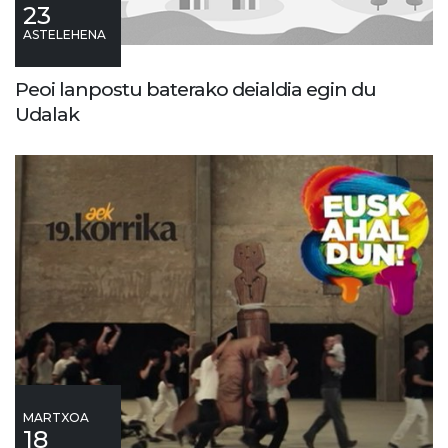
23
ASTELEHENA
Peoi lanpostu baterako deialdia egin du
Udalak
MARTXOA
18