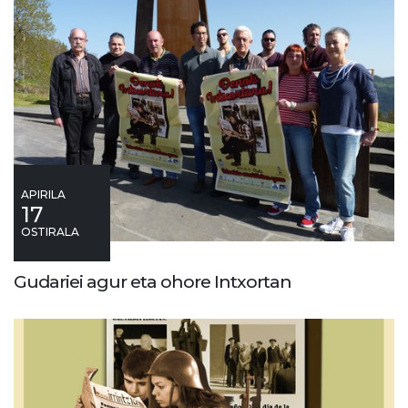
APIRILA
17
OSTIRALA
Gudariei agur eta ohore Intxortan