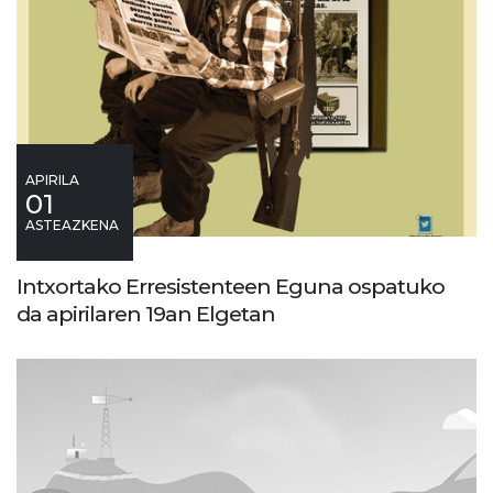
APIRILA
01
ASTEAZKENA
Intxortako Erresistenteen Eguna ospatuko
da apirilaren 19an Elgetan