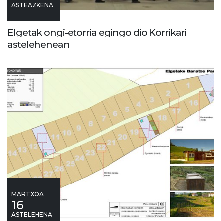
ASTEAZKENA
Elgetak ongi-etorria egingo dio Korrikari
astelehenean
MARTXOA
16
ASTELEHENA