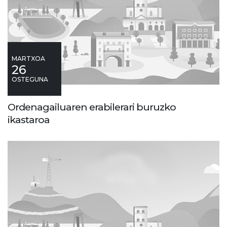
MARTXOA
26
OSTEGUNA
Ordenagailuaren erabilerari buruzko
ikastaroa