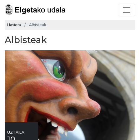
Hasiera
Albisteak
Albisteak
UZTAILA
10