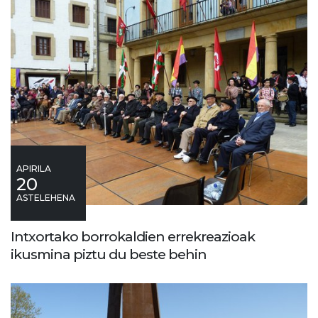
APIRILA
20
ASTELEHENA
Intxortako borrokaldien errekreazioak
ikusmina piztu du beste behin