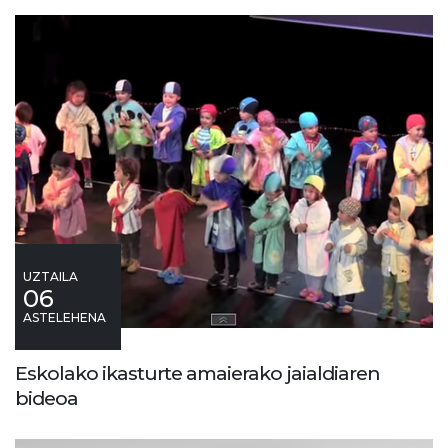
UZTAILA
06
ASTELEHENA
Eskolako ikasturte amaierako jaialdiaren
bideoa