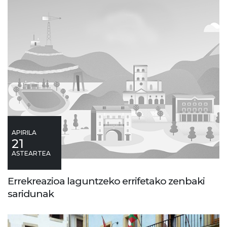
APIRILA
21
ASTEARTEA
Errekreazioa laguntzeko errifetako zenbaki
saridunak