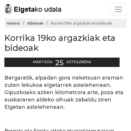
Hasiera
Albisteak
Korrika 19ko argazkiak eta bideoak
Korrika 19ko argazkiak eta
bideoak
25
MARTXOA
ASTEAZKENA
Bergaratik, alpadan gora neketsuan eraman
zuten lekukoa elgetarrek astelehenean.
Gipuzkoako azken kilometrora arte, poza eta
euskararen aldeko oihuak zabaldu ziren
Elgetan astelehenean.
Bergara eta Elgeta arteko mugarriaren parean