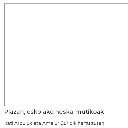
Plazan, eskolako neska-mutikoak
Irati Arbuluk eta Amaiur Guridik hartu zuten