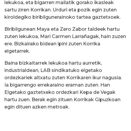
lekukoa, eta bigarren mailatik gorako ikasleak
sartu ziren Korrikan. Urduri eta pozik egin zuten
kiroldegiko biribilgunerainoko tartea gaztetxoek.
Biribilgunean Maya eta Zero Zabor taldeek hartu
zuten lekukoa, Mari Carmen Larrañagak, hain zuzen
ere. Bizkairako bidean ipini zuten Korrika
elgetarrek.
Baina bizkaitarrek lekukoa hartu aurretik,
industrialdean, LAB sindikatuko elgetako
ordezkariek altxatu zuten Korrikaren ikur nagusia.
Ia bigarrengo errekaraino eraman zuten. Han
Elgetako gaztetxeko ordezkari Kepa de Vegak
hartu zuen. Berak egin zituen Korrikak Gipuzkoan
egin dituen azken metroak.