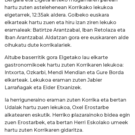
hartu zuten astelehenean Korrikako lekukoa
elgetarrek, 12:35ak aldera. Goibeko euskara
elkarteak hartu zuen eta hiru izan ziren lekuko
eramaleak: Batirtze Arantzabal, Iban Retolaza eta
Iban Arantzabal. Aldatzan gora ere euskararen alde
oihukatu dute korrikalariek.
Altube baserritik gora Elgetako lau elkarte
gastronomikoek hartu zuten Korrikaren lekukoa:
Intxorta, Ozkarbi, Mendi Mendian eta Gure Borda
elkarteak. Lekukoa eraman zuten Jabier
Larrañagak eta Eider Etxanizek.
Ia herriguneraino eraman zuten Korrika eta bertan
Udalak hartu zuen lekukoa, Oxel Erostarbe
alkatearen eskutik. Herriko plazarainoko bidea egin
zuen Erostarbek, eta bertan Herri Eskolako umeek
hartu zuten Korrikaren gidaritza.