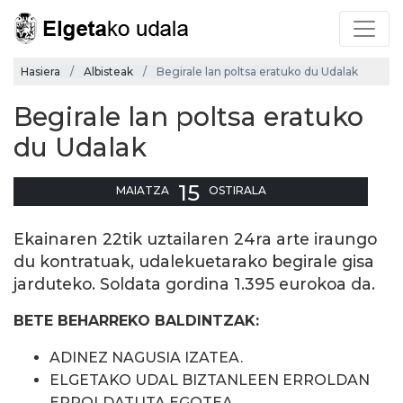
Hasiera
Albisteak
Begirale lan poltsa eratuko du Udalak
Begirale lan poltsa eratuko
du Udalak
15
MAIATZA
OSTIRALA
Ekainaren 22tik uztailaren 24ra arte iraungo
du kontratuak, udalekuetarako begirale gisa
jarduteko. Soldata gordina 1.395 eurokoa da.
BETE BEHARREKO BALDINTZAK:
ADINEZ NAGUSIA IZATEA.
ELGETAKO UDAL BIZTANLEEN ERROLDAN
ERROLDATUTA EGOTEA.