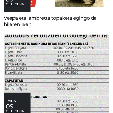
OSTEGUNA
Vespa eta lambretta topaketa egingo da
hilaren 19an
IRAILA
09
OSTEGUNA