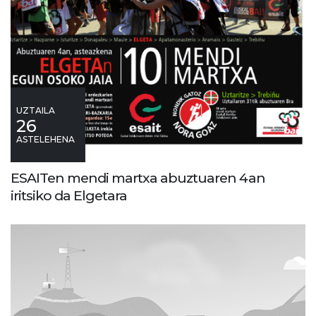
UZTAILA
26
ASTELEHENA
ESAITen mendi martxa abuztuaren 4an
iritsiko da Elgetara