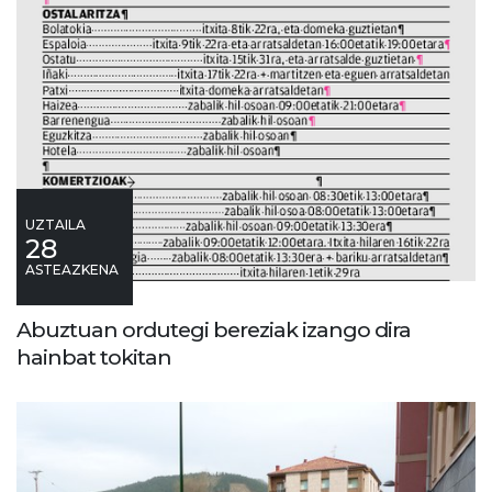
UZTAILA
28
ASTEAZKENA
Abuztuan ordutegi bereziak izango dira
hainbat tokitan