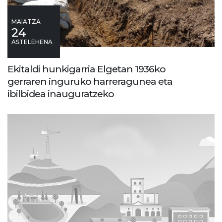
MAIATZA
24
ASTELEHENA
Ekitaldi hunkigarria Elgetan 1936ko
gerraren inguruko harreragunea eta
ibilbidea inauguratzeko