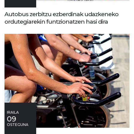
Autobus zerbitzu ezberdinak udazkeneko
ordutegiarekin funtzionatzen hasi dira
IRAILA
09
OSTEGUNA