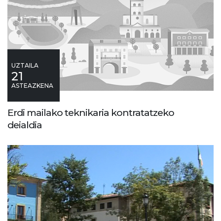
UZTAILA
21
ASTEAZKENA
Erdi mailako teknikaria kontratatzeko
deialdia