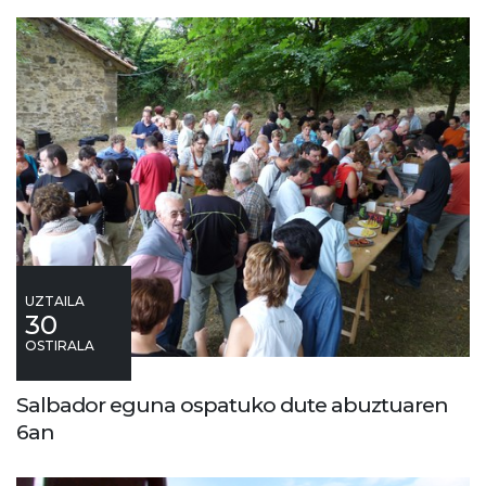
UZTAILA
30
OSTIRALA
Salbador eguna ospatuko dute abuztuaren
6an