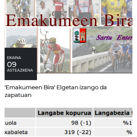
EKAINA
09
ASTEAZKENA
'Emakumeen Bira' Elgetan izango da
zapatuan