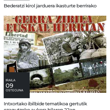
Bederatzi kirol jarduera ikasturte berrirako
IRAILA
09
OSTEGUNA
Intxortako ibilbide tematikoa gertutik
ezagutzeko aukera hilaren 22an