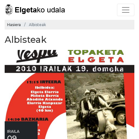
Hasiera
Albisteak
Albisteak
IRAILA
09