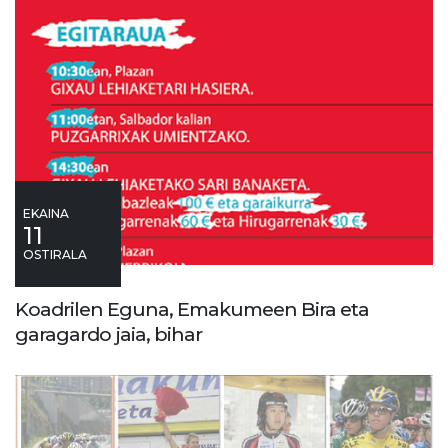
EKAINA
11
OSTIRALA
Koadrilen Eguna, Emakumeen Bira eta
garagardo jaia, bihar