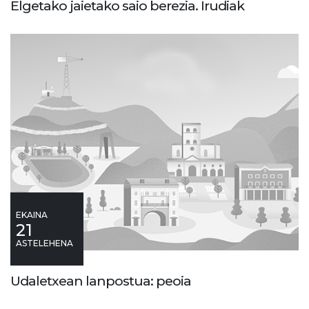
Elgetako jaietako saio berezia. Irudiak
EKAINA
21
ASTELEHENA
Udaletxean lanpostua: peoia