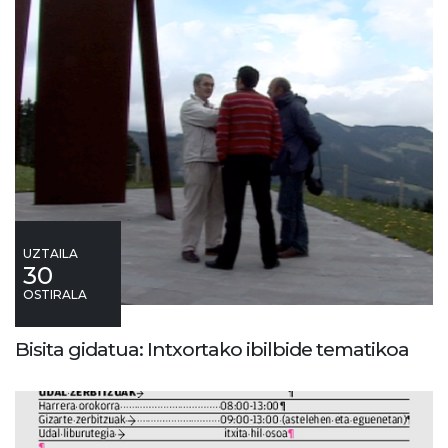
UZTAILA
30
OSTIRALA
Bisita gidatua: Intxortako ibilbide tematikoa