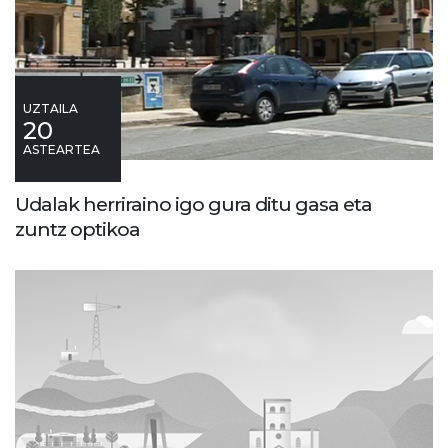
UZTAILA
20
ASTEARTEA
Udalak herriraino igo gura ditu gasa eta
zuntz optikoa