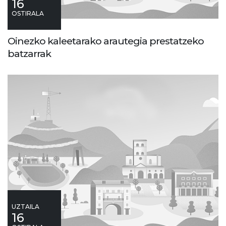
16
OSTIRALA
Oinezko kaleetarako arautegia prestatzeko
batzarrak
UZTAILA
16