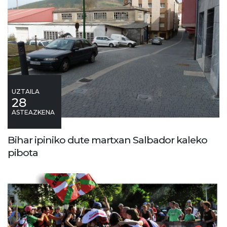
UZTAILA
28
ASTEAZKENA
Bihar ipiniko dute martxan Salbador kaleko
pibota