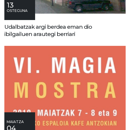
13
OSTEGUNA
Udalbatzak argi berdea eman dio
ibilgailuen arautegi berriari
MAIATZA
04