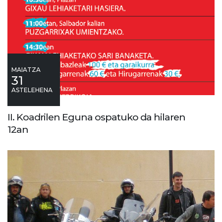
MAIATZA
31
ASTELEHENA
II. Koadrilen Eguna ospatuko da hilaren
12an