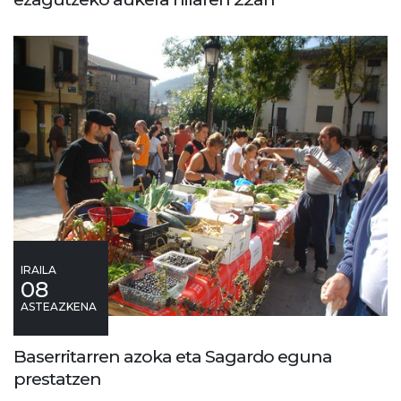
IRAILA
08
ASTEAZKENA
Baserritarren azoka eta Sagardo eguna
prestatzen