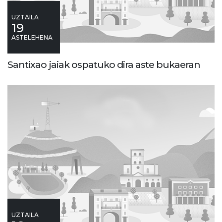
UZTAILA
19
ASTELEHENA
Santixao jaiak ospatuko dira aste bukaeran
UZTAILA