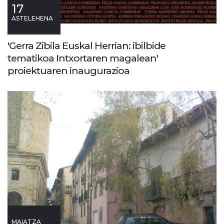
17
ASTELEHENA
'Gerra Zibila Euskal Herrian: ibilbide
tematikoa Intxortaren magalean'
proiektuaren inaugurazioa
MAIATZA