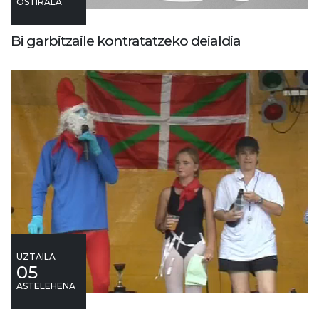
OSTIRALA
Bi garbitzaile kontratatzeko deialdia
UZTAILA
05
ASTELEHENA