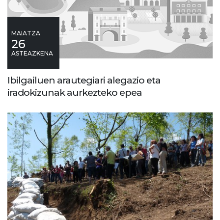
MAIATZA
26
ASTEAZKENA
Ibilgailuen arautegiari alegazio eta
iradokizunak aurkezteko epea