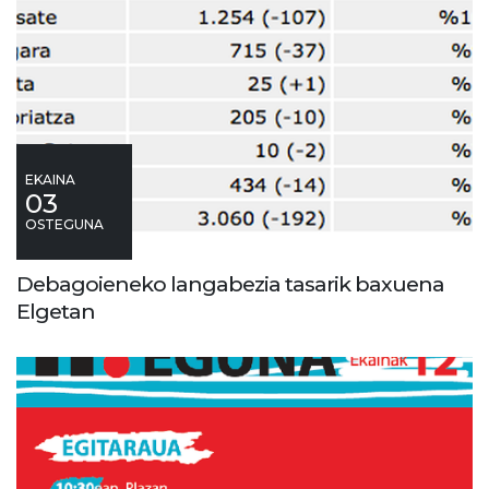
EKAINA
03
OSTEGUNA
Debagoieneko langabezia tasarik baxuena
Elgetan