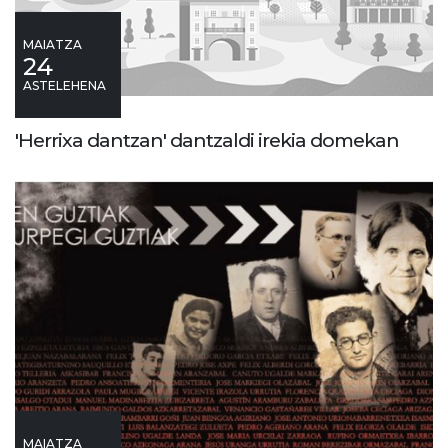
MAIATZA
24
ASTELEHENA
'Herrixa dantzan' dantzaldi irekia domekan
MAIATZA