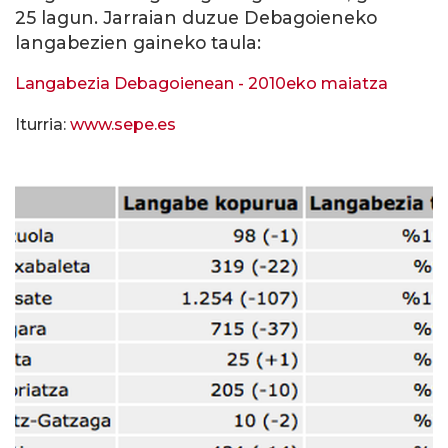
25 lagun. Jarraian duzue Debagoieneko
langabezien gaineko taula:
Langabezia Debagoienean - 2010eko maiatza
Iturria:
www.sepe.es