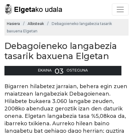
Hasiera
Albisteak
Debagoieneko langabezia tasarik
baxuena Elgetan
Debagoieneko langabezia
tasarik baxuena Elgetan
03
EKAINA
OSTEGUNA
Bigarren hilabetez jarraian, behera egin zuen
maiatzean langabeziak Debagoienean.
Hilabete bukaera 3.060 langabe zeuden,
2008ko abenduaz geroztik izan den daturik
onena. Elgetan langabezia tasa %5,08koa da,
ibarreko txikiena. Aurreko hilean baino
langabetu bat gehiago dago herrian; guztira