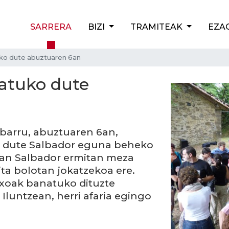
SARRERA
BIZI
TRAMITEAK
EZA
ko dute abuztuaren 6an
atuko dute
barru, abuztuaren 6an,
 dute Salbador eguna beheko
ean Salbador ermitan meza
ta bolotan jokatzekoa ere.
ntxoak banatuko dituzte
Iluntzean, herri afaria egingo