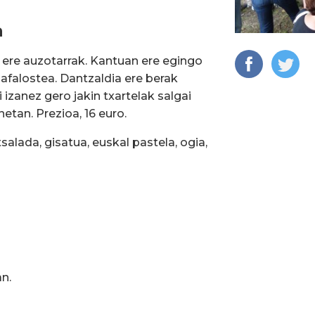
a
a ere auzotarrak. Kantuan ere egingo
 afalostea. Dantzaldia ere berak
 izanez gero jakin txartelak salgai
etan. Prezioa, 16 euro.
alada, gisatua, euskal pastela, ogia,
n.