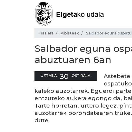
Hasiera
Albisteak
Salbador eguna ospatu
Salbador eguna osp
abuztuaren 6an
30
Astebete 
UZTAILA
OSTIRALA
ospatuko
kaleko auzotarrek. Eguerdi part
entzuteko aukera egongo da, bai
Tarte horretan, urtero legez, pi
auzotarrek borondatearen truke. 
dute.