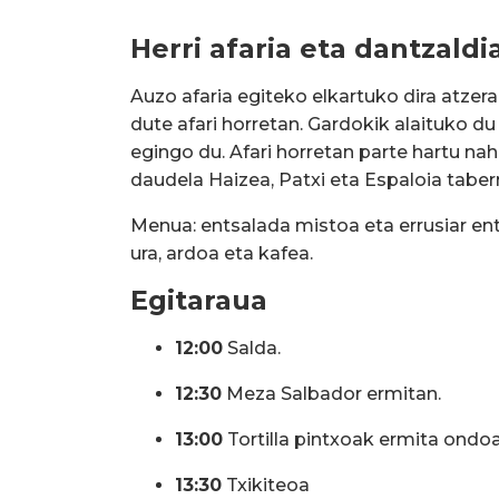
Herri afaria eta dantzaldi
Auzo afaria egiteko elkartuko dira atzer
dute afari horretan. Gardokik alaituko du
egingo du. Afari horretan parte hartu nahi
daudela Haizea, Patxi eta Espaloia tabern
Menua: entsalada mistoa eta errusiar ents
ura, ardoa eta kafea.
Egitaraua
12:00
Salda.
12:30
Meza Salbador ermitan.
13:00
Tortilla pintxoak ermita ondoa
13:30
Txikiteoa