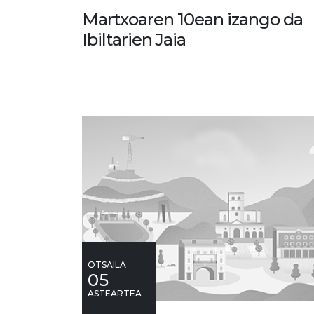
Martxoaren 10ean izango da
Ibiltarien Jaia
OTSAILA
05
ASTEARTEA