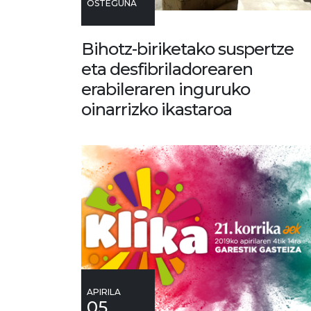
OSTEGUNA
Bihotz-biriketako suspertze
eta desfibriladorearen
erabileraren inguruko
oinarrizko ikastaroa
APIRILA
05