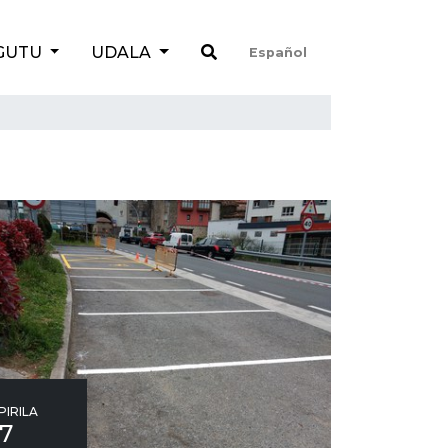
GUTU
UDALA
Español
PIRILA
17