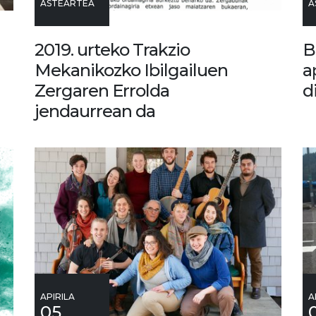
ASTEARTEA
A
2019. urteko Trakzio
B
Mekanikozko Ibilgailuen
a
Zergaren Errolda
d
jendaurrean da
APIRILA
A
05