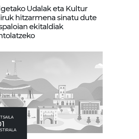
lgetako Udalak eta Kultur
iruk hitzarmena sinatu dute
spaloian ekitaldiak
ntolatzeko
TSAILA
01
STIRALA