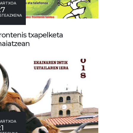
ARTXOA
27
STEAZKENA
rontenis txapelketa
aiatzean
ARTXOA
21