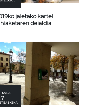
STEGUNA
019ko jaietako kartel
ehiaketaren deialdia
TSAILA
27
STEAZKENA