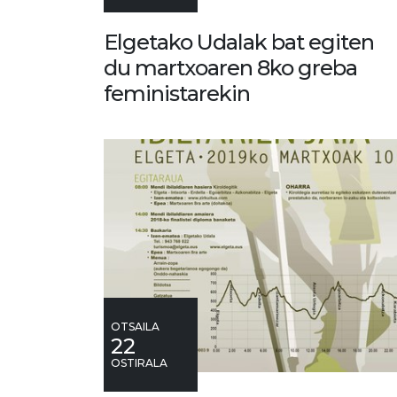
Elgetako Udalak bat egiten
du martxoaren 8ko greba
feministarekin
OTSAILA
22
OSTIRALA