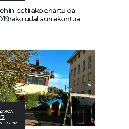
ehin-betirako onartu da
019rako udal aurrekontua
ZAROA
22
STEGUNA