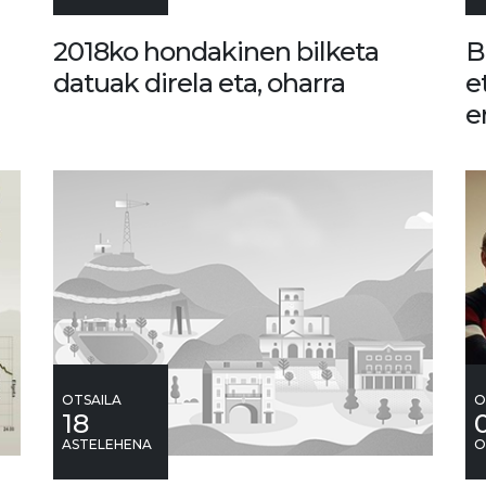
2018ko hondakinen bilketa
B
datuak direla eta, oharra
e
e
OTSAILA
O
18
ASTELEHENA
O