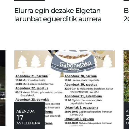
Elurra egin dezake Elgetan
B
larunbat eguerditik aurrera
2
ABENDUA
A
17
ASTELEHENA
O