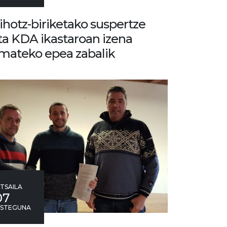
ihotz-biriketako suspertze
ta KDA ikastaroan izena
mateko epea zabalik
TSAILA
07
STEGUNA