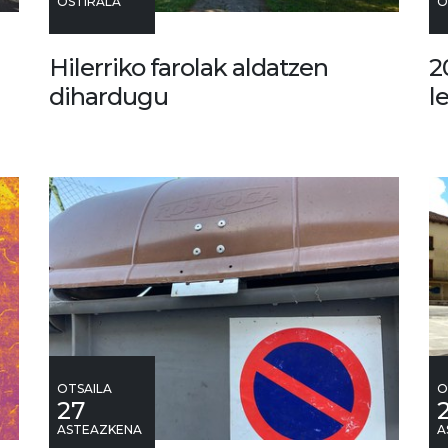
OSTIRALA
O
Hilerriko farolak aldatzen
2
dihardugu
l
OTSAILA
O
27
ASTEAZKENA
A