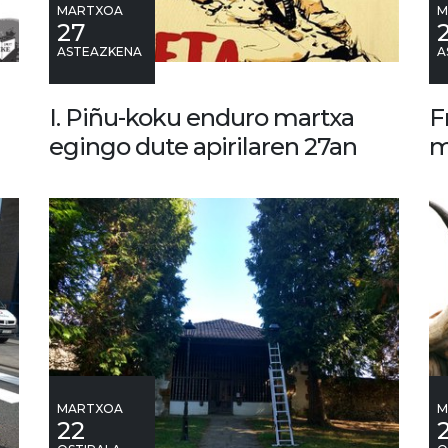
MARTXOA
M
27
ASTEAZKENA
A
I. Piñu-koku enduro martxa
F
egingo dute apirilaren 27an
m
MARTXOA
M
22