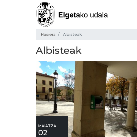
Hasiera
Albisteak
Albisteak
MAIATZA
02