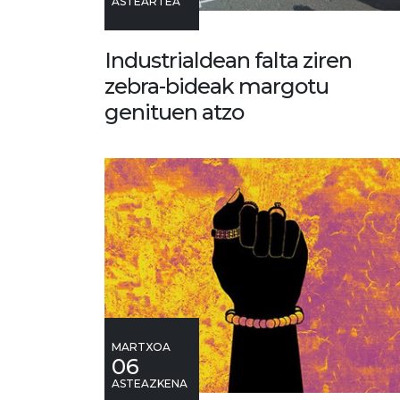
ASTEARTEA
Industrialdean falta ziren
zebra-bideak margotu
genituen atzo
MARTXOA
06
ASTEAZKENA