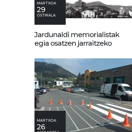
MARTXOA
29
OSTIRALA
Jardunaldi memorialistak
egia osatzen jarraitzeko
MARTXOA
26