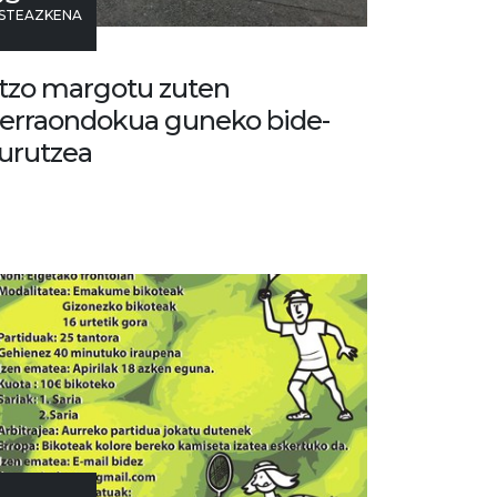
STEAZKENA
tzo margotu zuten
erraondokua guneko bide-
urutzea