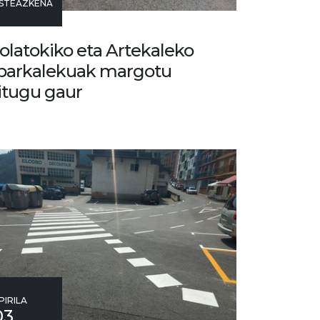
STEAZKENA
olatokiko eta Artekaleko
parkalekuak margotu
itugu gaur
PIRILA
03