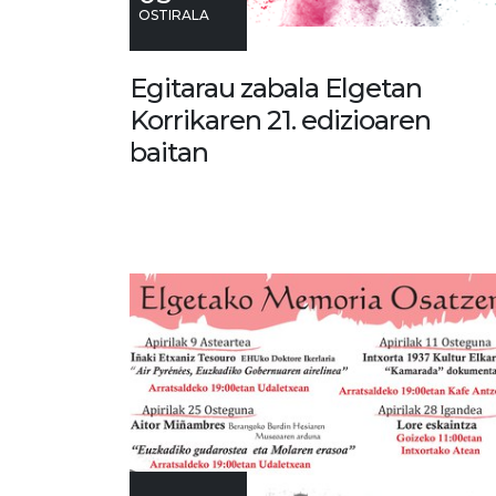
OSTIRALA
Egitarau zabala Elgetan
Korrikaren 21. edizioaren
baitan