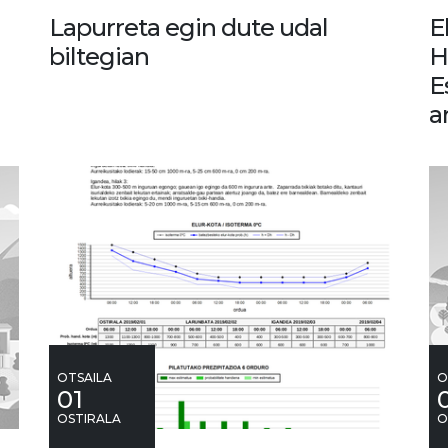
Lapurreta egin dute udal
E
biltegian
H
E
a
OTSAILA
O
01
OSTIRALA
O