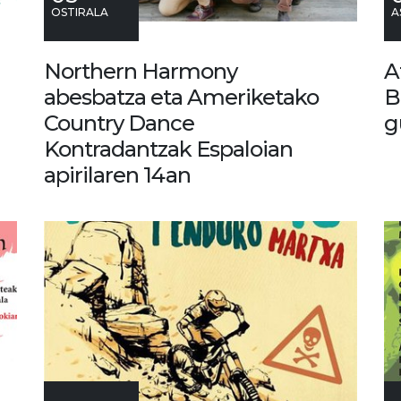
OSTIRALA
A
Northern Harmony
A
abesbatza eta Ameriketako
B
Country Dance
g
Kontradantzak Espaloian
apirilaren 14an