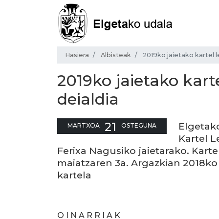
Hasiera
Albisteak
2019ko jaietako kartel 
2019ko jaietako kart
deialdia
21
Elgetak
MARTXOA
OSTEGUNA
Kartel L
Ferixa Nagusiko jaietarako. Kar
maiatzaren 3a. Argazkian 2018ko i
kartela
O I N A R R I A K