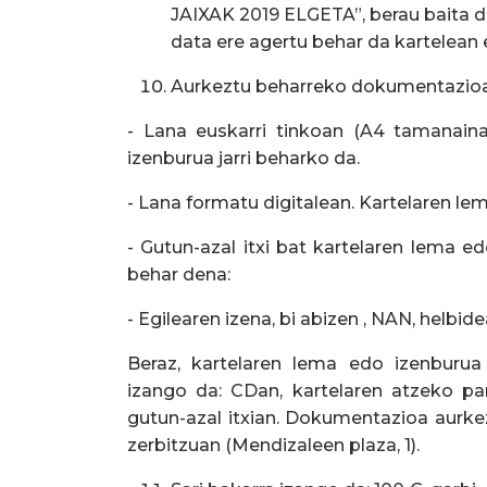
JAIXAK 2019 ELGETA”, berau baita de
data ere agertu behar da kartelean 
Aurkeztu beharreko dokumentazioa
- Lana euskarri tinkoan (A4 tamanaina
izenburua jarri beharko da.
- Lana formatu digitalean. Kartelaren lem
- Gutun-azal itxi bat kartelaren lema e
behar dena:
- Egilearen izena, bi abizen , NAN, helbid
Beraz, kartelaren lema edo izenburua 
izango da: CDan, kartelaren atzeko pa
gutun-azal itxian. Dokumentazioa aurke
zerbitzuan (Mendizaleen plaza, 1).