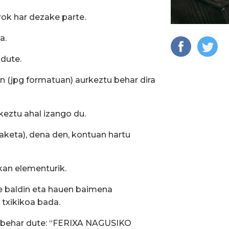
rok har dezake parte.
a.
 dute.
an (jpg formatuan) aurkeztu behar dira
rkeztu ahal izango du.
aketa), dena den, kontuan hartu
ukan elementurik.
ke baldin eta hauen baimena
 txikikoa bada.
n behar dute: “FERIXA NAGUSIKO