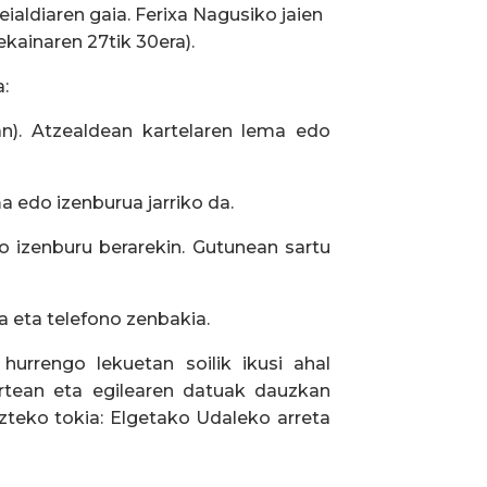
ialdiaren gaia. Ferixa Nagusiko jaien
ekainaren 27tik 30era).
:
n). Atzealdean kartelaren lema edo
a edo izenburua jarriko da.
do izenburu berarekin. Gutunean sartu
ea eta telefono zenbakia.
hurrengo lekuetan soilik ikusi ahal
rtean eta egilearen datuak dauzkan
zteko tokia: Elgetako Udaleko arreta