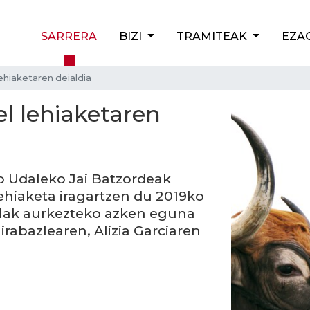
SARRERA
BIZI
TRAMITEAK
EZA
lehiaketaren deialdia
el lehiaketaren
o Udaleko Jai Batzordeak
ehiaketa iragartzen du 2019ko
telak aurkezteko azken eguna
rabazlearen, Alizia Garciaren