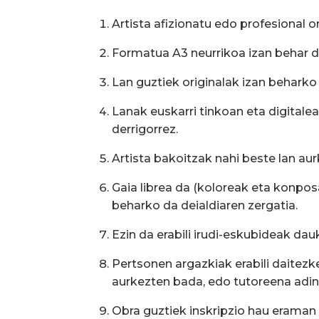
Artista afizionatu edo profesional o
Formatua A3 neurrikoa izan behar d
Lan guztiek originalak izan beharko
Lanak euskarri tinkoan eta digitale
derrigorrez.
Artista bakoitzak nahi beste lan au
Gaia librea da (koloreak eta konpos
beharko da deialdiaren zergatia.
Ezin da erabili irudi-eskubideak da
Pertsonen argazkiak erabili daitez
aurkezten bada, edo tutoreena adin
Obra guztiek inskripzio hau erama