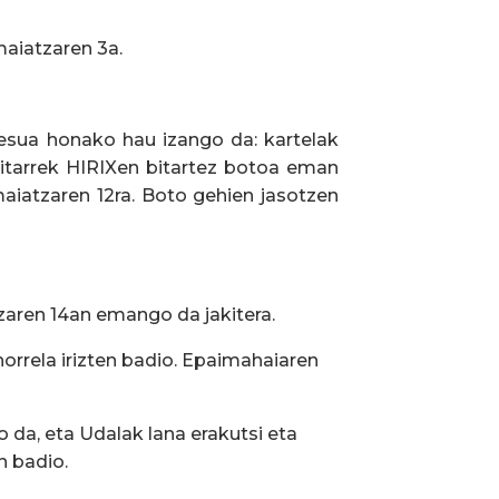
aiatzaren 3a.
zesua honako hau izango da: kartelak
ritarrek HIRIXen bitartez botoa eman
aiatzaren 12ra. Boto gehien jasotzen
tzaren 14an emango da jakitera.
orrela irizten badio. Epaimahaiaren
 da, eta Udalak lana erakutsi eta
n badio.