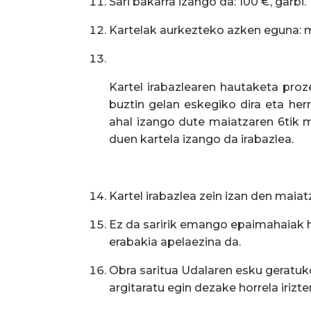
Sari bakarra izango da: 100 €, garbi.
Kartelak aurkezteko azken eguna: m
Kartel irabazlearen hautaketa pro
buztin gelan eskegiko dira eta her
ahal izango dute maiatzaren 6tik m
duen kartela izango da irabazlea.
Kartel irabazlea zein izan den maia
Ez da saririk emango epaimahaiak h
erabakia apelaezina da.
Obra saritua Udalaren esku geratuko
argitaratu egin dezake horrela irizte