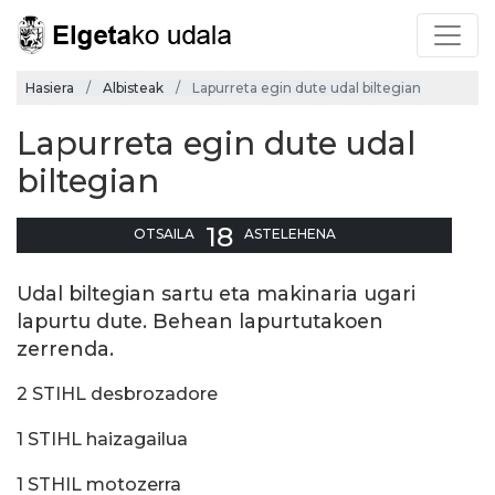
Hasiera
Albisteak
Lapurreta egin dute udal biltegian
Lapurreta egin dute udal
biltegian
18
OTSAILA
ASTELEHENA
Udal biltegian sartu eta makinaria ugari
lapurtu dute. Behean lapurtutakoen
zerrenda.
2 STIHL desbrozadore
1 STIHL haizagailua
1 STHIL motozerra