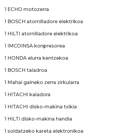
1 ECHO motozerra
1 BOSCH atornilladore elektrikoa
1 HILTI atornilladore elektrikoa
1 IMCOINSA konpresorea
1 HONDA elurra kentzekoa
1 BOSCH taladroa
1 Mahai gaineko zerra zirkularra
1 HITACHI kaladora
1 HITACHI disko-makina txikia
1 HILTI disko-makina handia
1 soldatzeko kareta elektronikoa