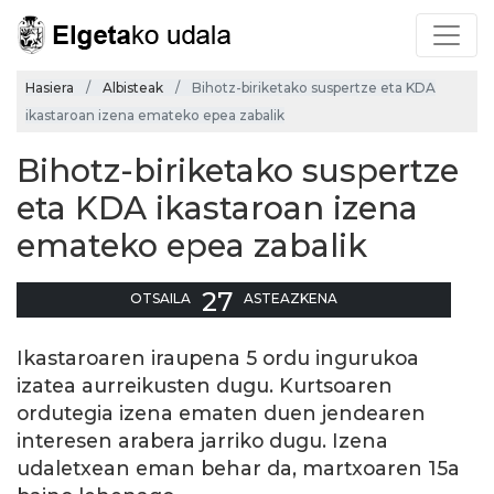
Hasiera
Albisteak
Bihotz-biriketako suspertze eta KDA
ikastaroan izena emateko epea zabalik
Bihotz-biriketako suspertze
eta KDA ikastaroan izena
emateko epea zabalik
27
OTSAILA
ASTEAZKENA
Ikastaroaren iraupena 5 ordu ingurukoa
izatea aurreikusten dugu. Kurtsoaren
ordutegia izena ematen duen jendearen
interesen arabera jarriko dugu. Izena
udaletxean eman behar da, martxoaren 15a