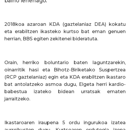
baino lehenago.
2018koa azaroan KDA (gaztelaniaz DEA) kokatu
eta erabiltzen ikasteko kurtso bat eman genuen
herrian, BBS egiten zekitenei bideratuta.
Orain, herriko boluntario baten laguntzarekin,
oinarritik hasi eta Bihotz-Biriketako Suspertzea
(RCP gaztelaniaz) egin eta KDA erabiltzen ikastaro
bat antolatzeko asmoa dugu, Elgeta herri kardio-
babestua izateko bidean urratsak ematen
jarraitzeko.
Ikastaroaren iraupena 5 ordu ingurukoa izatea
aurreikusten dugu. Kurtsoaren ordutegia izena