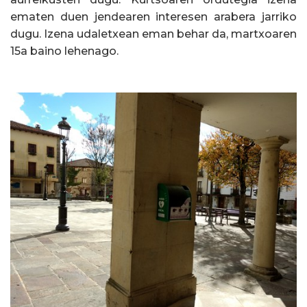
ematen duen jendearen interesen arabera jarriko
dugu. Izena udaletxean eman behar da, martxoaren
15a baino lehenago.