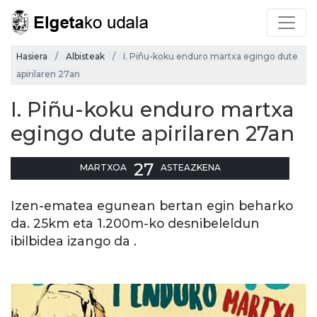
Hasiera
Albisteak
I. Piñu-koku enduro martxa egingo dute
apirilaren 27an
I. Piñu-koku enduro martxa
egingo dute apirilaren 27an
27
MARTXOA
ASTEAZKENA
Izen-ematea egunean bertan egin beharko
da. 25km eta 1.200m-ko desnibeleldun
ibilbidea izango da .