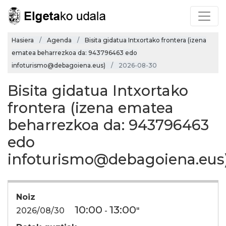
Hasiera
Agenda
Bisita gidatua Intxortako frontera (izena
ematea beharrezkoa da: 943796463 edo
infoturismo@debagoiena.eus)
2026-08-30
Bisita gidatua Intxortako
frontera (izena ematea
beharrezkoa da: 943796463
edo
infoturismo@debagoiena.eus
Noiz
10:00
13:00
2026/08/30
-
"