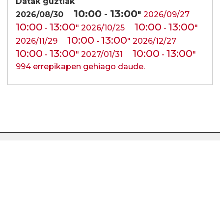
Datak guztiak
10:00
13:00
2026/08/30
-
"
2026/09/27
10:00
13:00
10:00
13:00
-
"
2026/10/25
-
"
10:00
13:00
2026/11/29
-
"
2026/12/27
10:00
13:00
10:00
13:00
-
"
2027/01/31
-
"
994 errepikapen gehiago daude.