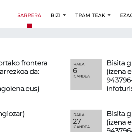
SARRERA
BIZI
TRAMITEAK
EZA
ortako frontera
Bisita 
IRAILA
6
arrezkoa da:
(izena 
IGANDEA
943796
goiena.eus)
infotu
Angiozar)
Bisita 
IRAILA
27
(izena 
IGANDEA
943796