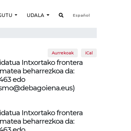
GUTU
UDALA
Español
Aurrekoak
iCal
gidatua Intxortako frontera
ematea beharrezkoa da:
463 edo
rismo@debagoiena.eus)
gidatua Intxortako frontera
ematea beharrezkoa da:
463 edo