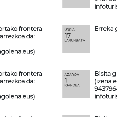
infotu
ortako frontera
Erreka 
URRIA
17
arrezkoa da:
LARUNBATA
goiena.eus)
ortako frontera
Bisita 
AZAROA
1
arrezkoa da:
(izena 
IGANDEA
943796
goiena.eus)
infotu