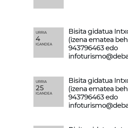
Bisita gidatua Intx
URRIA
4
(izena ematea beh
IGANDEA
943796463 edo
infoturismo@deba
Bisita gidatua Intx
URRIA
25
(izena ematea beh
IGANDEA
943796463 edo
infoturismo@deba