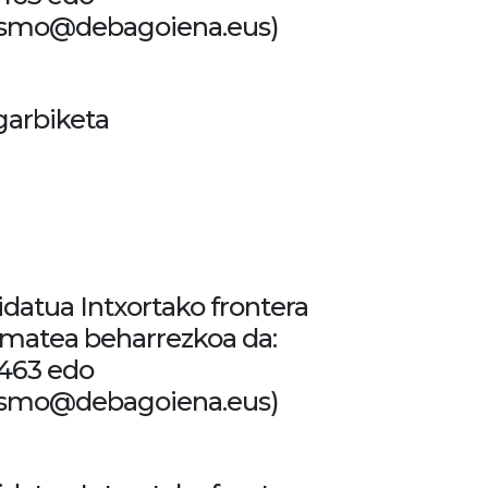
rismo@debagoiena.eus)
garbiketa
gidatua Intxortako frontera
ematea beharrezkoa da:
463 edo
rismo@debagoiena.eus)