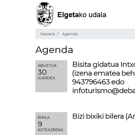
Hasiera
Agenda
Agenda
Bisita gidatua Intx
ABUZTUA
30
(izena ematea beh
IGANDEA
943796463 edo
infoturismo@deba
Bizi bixiki bilera (
IRAILA
9
ASTEAZKENA