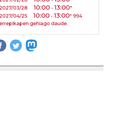
10:00
13:00
2027/03/28
-
"
10:00
13:00
2027/04/25
-
"
994
errepikapen gehiago daude.