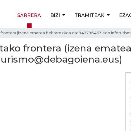
SARRERA
BIZI
TRAMITEAK
EZA
ko frontera (izena ematea beharrezkoa da: 943796463 edo infoturi
rtako frontera (izena emate
turismo@debagoiena.eus)