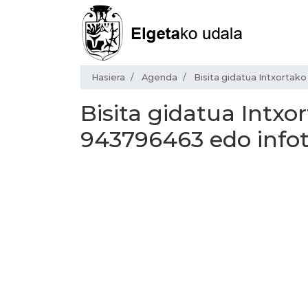
Hasiera
Agenda
Bisita gidatua Intxorta
Bisita gidatua Intxo
943796463 edo info