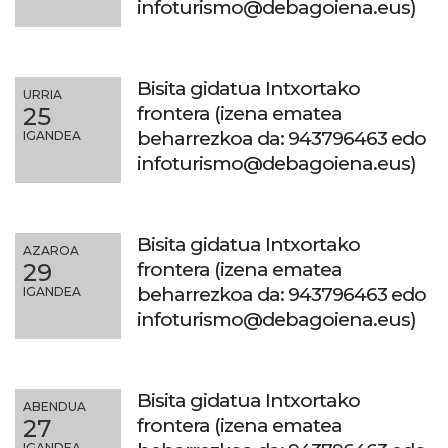
infoturismo@debagoiena.eus)
Bisita gidatua Intxortako
URRIA
frontera (izena ematea
25
beharrezkoa da: 943796463 edo
IGANDEA
infoturismo@debagoiena.eus)
Bisita gidatua Intxortako
AZAROA
frontera (izena ematea
29
beharrezkoa da: 943796463 edo
IGANDEA
infoturismo@debagoiena.eus)
Bisita gidatua Intxortako
ABENDUA
frontera (izena ematea
27
IGANDEA