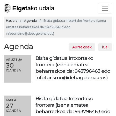
Hasiera
Agenda
Bisita gidatua Intxortako frontera (izena
ematea beharrezkoa da: 943796463 edo
infoturismo@debagoiena.eus)
Agenda
Aurrekoak
iCal
Bisita gidatua Intxortako
ABUZTUA
frontera (izena ematea
30
beharrezkoa da: 943796463 edo
IGANDEA
infoturismo@debagoiena.eus)
Bisita gidatua Intxortako
IRAILA
frontera (izena ematea
27
beharrezkoa da: 943796463 edo
IGANDEA