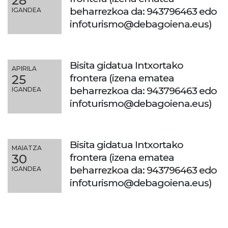
28
beharrezkoa da: 943796463 edo
IGANDEA
infoturismo@debagoiena.eus)
Bisita gidatua Intxortako
APIRILA
frontera (izena ematea
25
beharrezkoa da: 943796463 edo
IGANDEA
infoturismo@debagoiena.eus)
Bisita gidatua Intxortako
MAIATZA
frontera (izena ematea
30
beharrezkoa da: 943796463 edo
IGANDEA
infoturismo@debagoiena.eus)