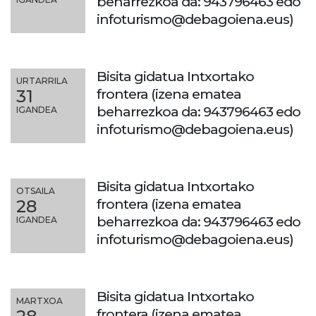
beharrezkoa da: 943796463 edo
infoturismo@debagoiena.eus)
Bisita gidatua Intxortako
URTARRILA
frontera (izena ematea
31
beharrezkoa da: 943796463 edo
IGANDEA
infoturismo@debagoiena.eus)
Bisita gidatua Intxortako
OTSAILA
frontera (izena ematea
28
beharrezkoa da: 943796463 edo
IGANDEA
infoturismo@debagoiena.eus)
Bisita gidatua Intxortako
MARTXOA
frontera (izena ematea