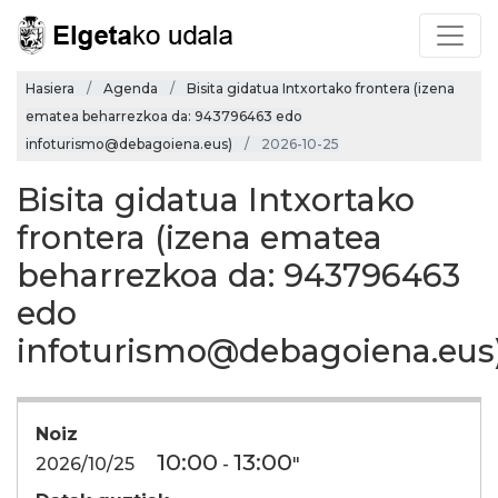
Hasiera
Agenda
Bisita gidatua Intxortako frontera (izena
ematea beharrezkoa da: 943796463 edo
infoturismo@debagoiena.eus)
2026-10-25
Bisita gidatua Intxortako
frontera (izena ematea
beharrezkoa da: 943796463
edo
infoturismo@debagoiena.eus
Noiz
10:00
13:00
2026/10/25
-
"