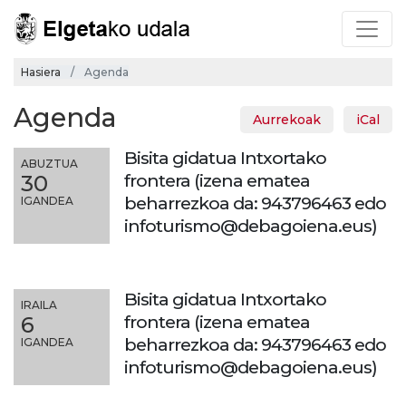
Hasiera
Agenda
Agenda
Aurrekoak
iCal
Bisita gidatua Intxortako
ABUZTUA
frontera (izena ematea
30
beharrezkoa da: 943796463 edo
IGANDEA
infoturismo@debagoiena.eus)
Bisita gidatua Intxortako
IRAILA
frontera (izena ematea
6
beharrezkoa da: 943796463 edo
IGANDEA
infoturismo@debagoiena.eus)