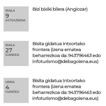
Bizi bixiki bilera (Angiozar)
IRAILA
9
ASTEAZKENA
Bisita gidatua Intxortako
IRAILA
frontera (izena ematea
27
beharrezkoa da: 943796463 edo
IGANDEA
infoturismo@debagoiena.eus)
Bisita gidatua Intxortako
URRIA
frontera (izena ematea
4
beharrezkoa da: 943796463 edo
IGANDEA
infoturismo@debagoiena.eus)