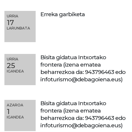
Erreka garbiketa
URRIA
17
LARUNBATA
Bisita gidatua Intxortako
URRIA
frontera (izena ematea
25
beharrezkoa da: 943796463 edo
IGANDEA
infoturismo@debagoiena.eus)
Bisita gidatua Intxortako
AZAROA
frontera (izena ematea
1
beharrezkoa da: 943796463 edo
IGANDEA
infoturismo@debagoiena.eus)