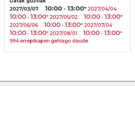
Datak guztiak
10:00
13:00
2027/03/07
-
"
2027/04/04
10:00
13:00
10:00
13:00
-
"
2027/05/02
-
"
10:00
13:00
2027/06/06
-
"
2027/07/04
10:00
13:00
10:00
13:00
-
"
2027/08/01
-
"
994 errepikapen gehiago daude.