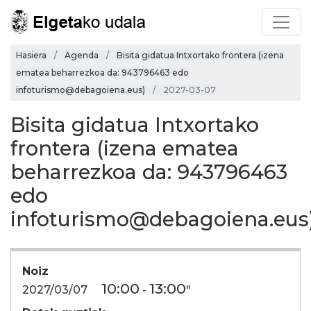
Hasiera
Agenda
Bisita gidatua Intxortako frontera (izena
ematea beharrezkoa da: 943796463 edo
infoturismo@debagoiena.eus)
2027-03-07
Bisita gidatua Intxortako
frontera (izena ematea
beharrezkoa da: 943796463
edo
infoturismo@debagoiena.eus
Noiz
10:00
13:00
2027/03/07
-
"