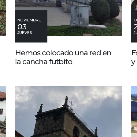
NOVIEMBRE
O
03
JUEVES
J
Hemos colocado una red en
E
la cancha futbito
y