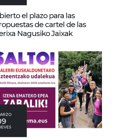
bierto el plazo para las
ropuestas de cartel de las
erixa Nagusiko Jaixak
ARZO
09
UEVES