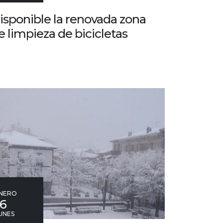
isponible la renovada zona
e limpieza de bicicletas
NERO
16
UNES