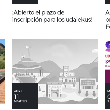
¡Abierto el plazo de
A
inscripción para los udalekus!
p
F
ABRIL
M
11
MARTES
J