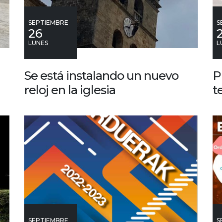
SEPTIEMBRE
S
26
LUNES
L
Se está instalando un nuevo
P
reloj en la iglesia
t
SEPTIEMBRE
S