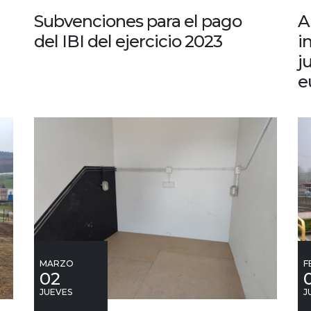
Subvenciones para el pago
A
del IBI del ejercicio 2023
i
j
e
MARZO
F
02
JUEVES
J