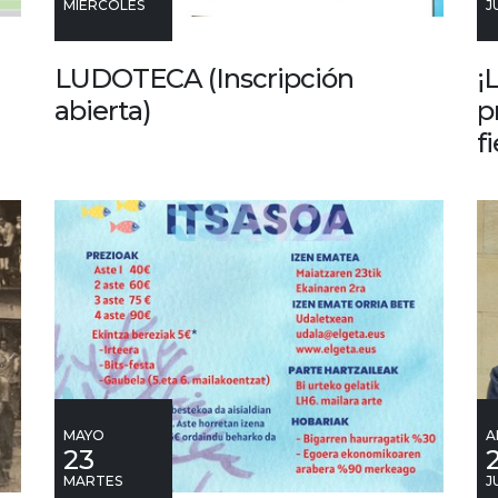
MIÉRCOLES
J
LUDOTECA (Inscripción
¡
abierta)
p
f
MAYO
A
23
MARTES
J