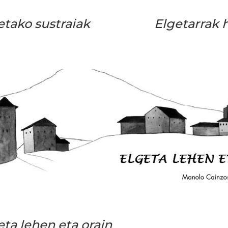
etako sustraiak
Elgetarrak his
eta lehen eta orain