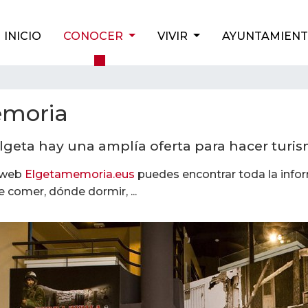
INICIO
CONOCER
VIVIR
AYUNTAMIEN
moria
lgeta hay una amplía oferta para hacer turis
 web
Elgetamemoria.eus
puedes encontrar toda la inform
 comer, dónde dormir, ...