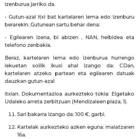
izenburua jarriko da.
- Gutun-azal itxi bat kartelaren lema edo izenburu
berarekin. Gutunean sartu behar dena:
- Egilearen izena, bi abizen , NAN, helbidea eta
telefono zenbakia.
Beraz, kartelaren lema edo izenburua hurrengo
lekuetan soilik ikusi ahal izango da: CDan,
kartelaren atzeko partean eta egilearen datuak
dauzkan gutun-azal
itxian. Dokumentazioa aurkezteko tokia: Elgetako
Udaleko arreta zerbitzuan (Mendizaleen plaza, 1).
Sari bakarra izango da: 100 €, garbi.
Kartelak aurkezteko azken eguna: maiatzaren
1
6
a.