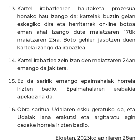
Kartel irabazlearen hautaketa prozesua
honako hau izango da: kartelak buztin gelan
eskegiko dira eta herritarrek
on-line
botoa
eman ahal izango dute maiatzaren 1
7
tik
maiatzaren 2
3
ra. Boto gehien jasotzen duen
kartela izango da irabazlea.
Kartel irabazlea zein izan den maiatzaren
2
4
an
emango da jakitera.
Ez da saririk emango epaimahaiak horrela
irizten badio. Epaimahaiaren erabakia
apelaezina da.
Obra saritua Udalaren esku geratuko da, eta
Udalak lana erakutsi eta argitaratu egin
dezake horrela irizten badio.
Elgetan, 20
2
3
ko
apirilaren
2
8
an