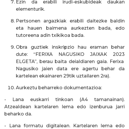
Ezin da erabili irudi-eskubideak daukan
elementurik.
Pertsonen argazkiak erabili daitezke baldin
eta hauen baimena aurkezten bada, edo
tutoreena adin txikikoa bada.
Obra guztiek inskripzio hau eraman behar
dute: “FERIXA NAGUSIKO JAIXAK 20
2
3
ELGETA”, berau baita deialdiaren gaia. Ferixa
Nagusiko jaien data ere agertu behar da
kartelean ekainaren
29
tik
uztailaren
2
ra).
Aurkeztu beharreko dokumentazioa:
- Lana euskarri tinkoan (A4 tamanainan).
Atzealdean kartelaren lema edo izenburua jarri
beharko da.
- Lana formatu digitalean. Kartelaren lema edo