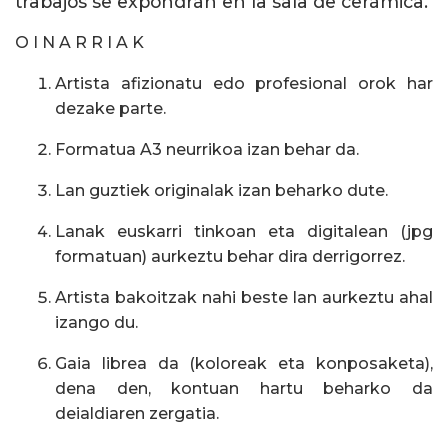
trabajos se expondrán en la sala de cerámica.
O I N A R R I A K
Artista afizionatu edo profesional orok har
dezake parte.
Formatua A3 neurrikoa izan behar da.
Lan guztiek originalak izan beharko dute.
Lanak euskarri tinkoan eta digitalean (jpg
formatuan) aurkeztu behar dira derrigorrez.
Artista bakoitzak nahi beste lan aurkeztu ahal
izango du.
Gaia librea da (koloreak eta konposaketa),
dena den, kontuan hartu beharko da
deialdiaren zergatia.