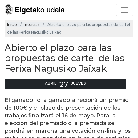
Inicio
noticias
Abierto el plazo para las propuestas de cartel
de las Ferixa Nagusiko Jaixak
Abierto el plazo para las
propuestas de cartel de las
Ferixa Nagusiko Jaixak
27
ABRIL
JUEVES
El ganador o la ganadora recibirá un premio
de 100€ y el plazo de presentación de los
trabajos finalizará el 16 de mayo. Para la
elección del premiado o la premiada se
pondrá en marcha una votación on-line y los