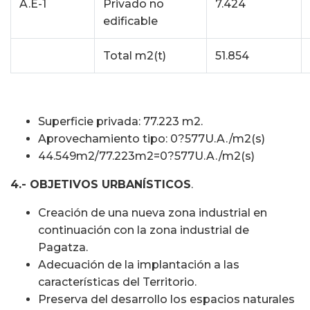
A.E-1
Privado no
7.424
edificable
Total m2(t)
51.854
Superficie privada: 77.223 m2.
Aprovechamiento tipo: 0?577U.A./m2(s)
44.549m2/77.223m2=0?577U.A./m2(s)
4.- OBJETIVOS URBANÍSTICOS
.
Creación de una nueva zona industrial en
continuación con la zona industrial de
Pagatza.
Adecuación de la implantación a las
características del Territorio.
Preserva del desarrollo los espacios naturales