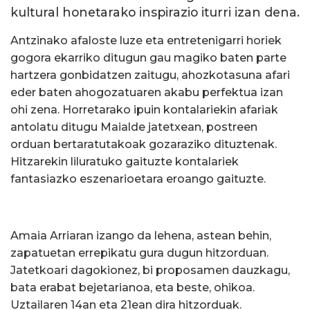
kultural honetarako inspirazio iturri izan dena.
Antzinako afaloste luze eta entretenigarri horiek
gogora ekarriko ditugun gau magiko baten parte
hartzera gonbidatzen zaitugu, ahozkotasuna afari
eder baten ahogozatuaren akabu perfektua izan
ohi zena. Horretarako ipuin kontalariekin afariak
antolatu ditugu Maialde jatetxean, postreen
orduan bertaratutakoak gozaraziko dituztenak.
Hitzarekin liluratuko gaituzte kontalariek
fantasiazko eszenarioetara eroango gaituzte.
Amaia Arriaran izango da lehena, astean behin,
zapatuetan errepikatu gura dugun hitzorduan.
Jatetkoari dagokionez, bi proposamen dauzkagu,
bata erabat bejetarianoa, eta beste, ohikoa.
Uztailaren 14an eta 21ean dira hitzorduak.