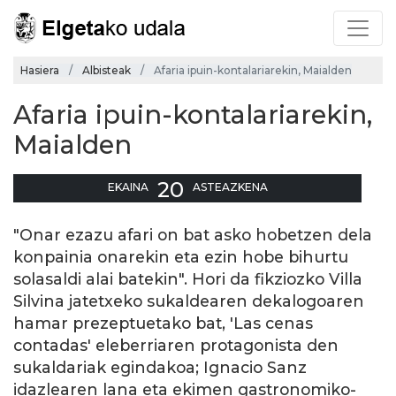
Hasiera
Albisteak
Afaria ipuin-kontalariarekin, Maialden
Afaria ipuin-kontalariarekin,
Maialden
20
EKAINA
ASTEAZKENA
"Onar ezazu afari on bat asko hobetzen dela
konpainia onarekin eta ezin hobe bihurtu
solasaldi alai batekin". Hori da fikziozko Villa
Silvina jatetxeko sukaldearen dekalogoaren
hamar prezeptuetako bat, 'Las cenas
contadas' eleberriaren protagonista den
sukaldariak egindakoa; Ignacio Sanz
idazlearen lana eta ekimen gastronomiko-