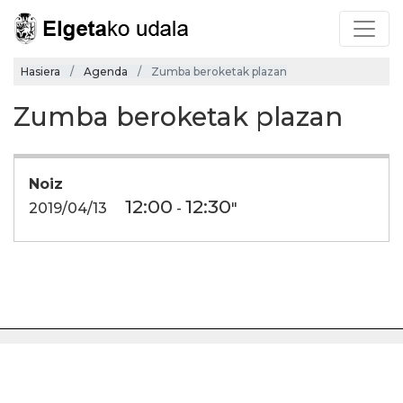
Hasiera
Agenda
Zumba beroketak plazan
Zumba beroketak plazan
Noiz
12:00
12:30
2019/04/13
-
"