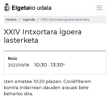
Hasiera
Agenda
XXIV Intxortara igoera lasterketa
XXIV Intxortara igoera
lasterketa
Noiz
10:30
13:30
2021/09/18
-
"
Izen ematea 10:20 plazan. Covid19aren
kontra indarrean dauden arauak bete
beharko dira.