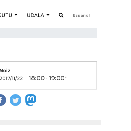
GUTU
UDALA
Español
Noiz
18:00
19:00
2017/11/22
-
"