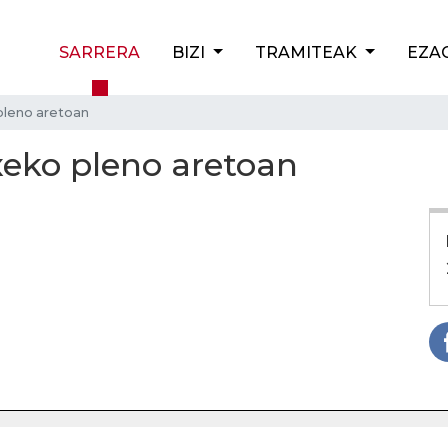
SARRERA
BIZI
TRAMITEAK
EZA
 pleno aretoan
txeko pleno aretoan