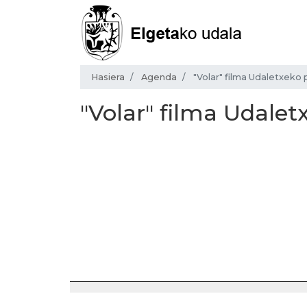
Hasiera
Agenda
"Volar" filma Udaletxeko
"Volar" filma Udale