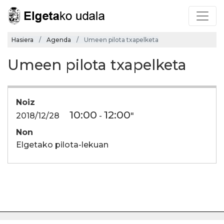
Hasiera
Agenda
Umeen pilota txapelketa
Umeen pilota txapelketa
Noiz
10:00
12:00
2018/12/28
-
"
Non
Elgetako pilota-lekuan