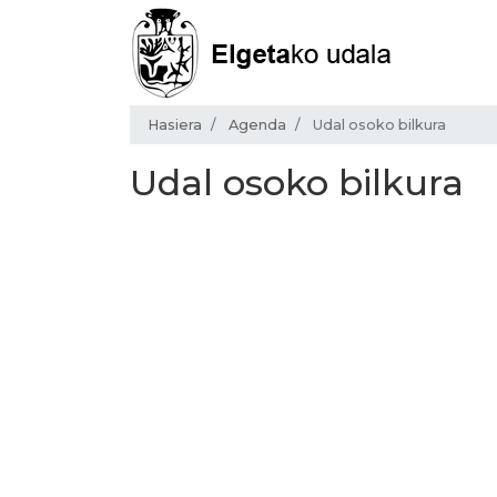
Hasiera
Agenda
Udal osoko bilkura
Udal osoko bilkura