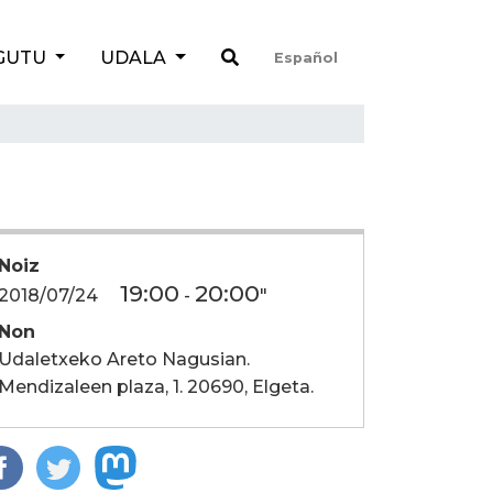
GUTU
UDALA
Español
Noiz
19:00
20:00
2018/07/24
-
"
Non
Udaletxeko Areto Nagusian.
Mendizaleen plaza, 1. 20690, Elgeta.