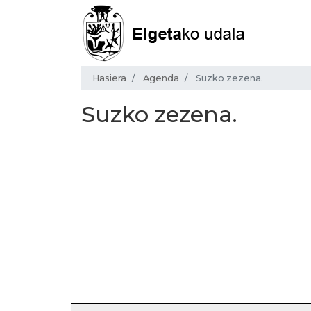
Hasiera
Agenda
Suzko zezena.
Suzko zezena.