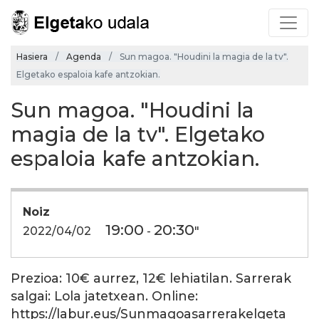
Hasiera
Agenda
Sun magoa. "Houdini la magia de la tv".
Elgetako espaloia kafe antzokian.
Sun magoa. "Houdini la
magia de la tv". Elgetako
espaloia kafe antzokian.
Noiz
19:00
20:30
2022/04/02
-
"
Prezioa: 10€ aurrez, 12€ lehiatilan. Sarrerak
salgai: Lola jatetxean. Online:
https://labur.eus/Sunmagoasarrerakelgeta