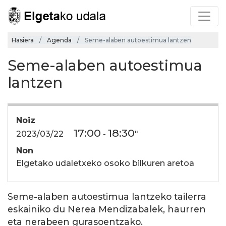
Hasiera
Agenda
Seme-alaben autoestimua lantzen
Seme-alaben autoestimua
lantzen
Noiz
17:00
18:30
2023/03/22
-
"
Non
Elgetako udaletxeko osoko bilkuren aretoa
Seme-alaben autoestimua lantzeko tailerra
eskainiko du Nerea Mendizabalek, haurren
eta nerabeen gurasoentzako.