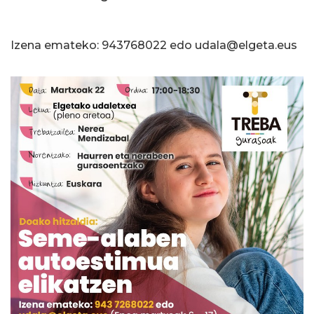
Izena emateko: 943768022 edo udala@elgeta.eus