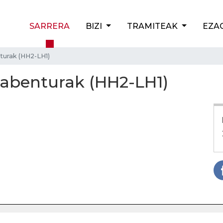
SARRERA
BIZI
TRAMITEAK
EZA
turak (HH2-LH1)
 abenturak (HH2-LH1)