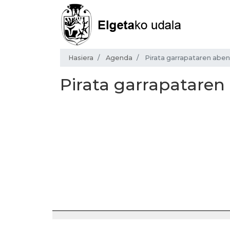
Hasiera
Agenda
Pirata garrapataren aben
Pirata garrapataren