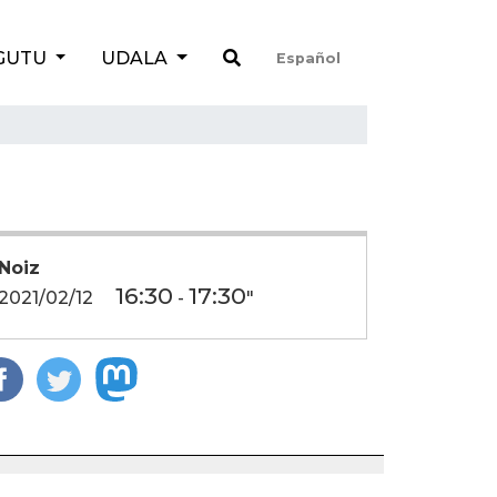
GUTU
UDALA
Español
Noiz
16:30
17:30
2021/02/12
-
"