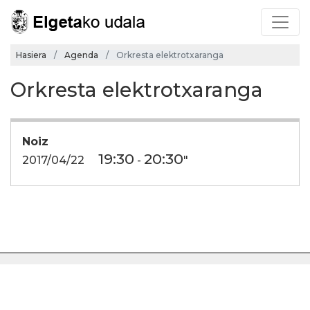
Hasiera
Agenda
Orkresta elektrotxaranga
Orkresta elektrotxaranga
Noiz
19:30
20:30
2017/04/22
-
"