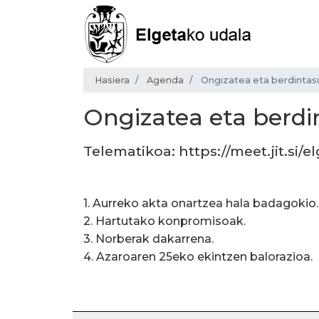
Hasiera
Agenda
Ongizatea eta berdinta
Ongizatea eta berd
Telematikoa: https://meet.jit.si/
1. Aurreko akta onartzea hala badagokio.
2. Hartutako konpromisoak.
3. Norberak dakarrena.
4. Azaroaren 25eko ekintzen balorazioa.