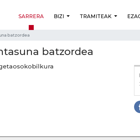
SARRERA
BIZI
TRAMITEAK
EZA
suna batzordea
intasuna batzordea
elgetaosokobilkura