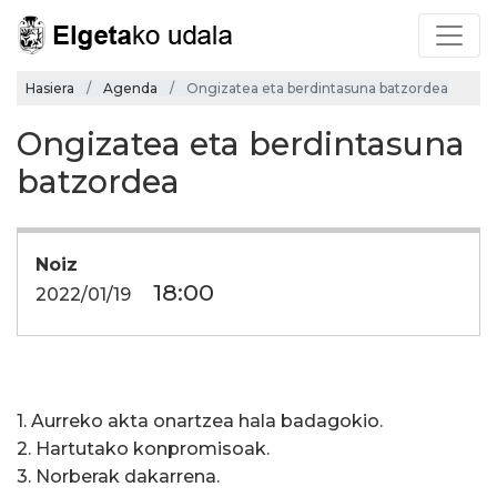
Hasiera
Agenda
Ongizatea eta berdintasuna batzordea
Ongizatea eta berdintasuna
batzordea
Noiz
18:00
2022/01/19
1. Aurreko akta onartzea hala badagokio.
2. Hartutako konpromisoak.
3. Norberak dakarrena.