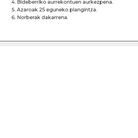
Bideberriko aurrekontuen aurkezpena.
Azaroak 25 eguneko plangintza.
Norberak dakarrena.