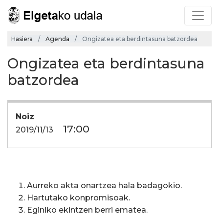
Hasiera
Agenda
Ongizatea eta berdintasuna batzordea
Ongizatea eta berdintasuna
batzordea
Noiz
17:00
2019/11/13
Aurreko akta onartzea hala badagokio.
Hartutako konpromisoak.
Eginiko ekintzen berri ematea.