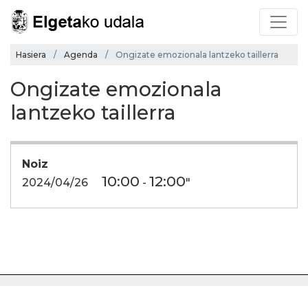
Hasiera
Agenda
Ongizate emozionala lantzeko taillerra
Ongizate emozionala
lantzeko taillerra
Noiz
10:00
12:00
2024/04/26
-
"