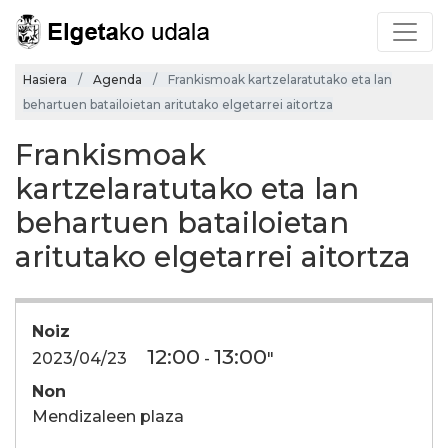
Hasiera
Agenda
Frankismoak kartzelaratutako eta lan
behartuen batailoietan aritutako elgetarrei aitortza
Frankismoak
kartzelaratutako eta lan
behartuen batailoietan
aritutako elgetarrei aitortza
Noiz
12:00
13:00
2023/04/23
-
"
Non
Mendizaleen plaza