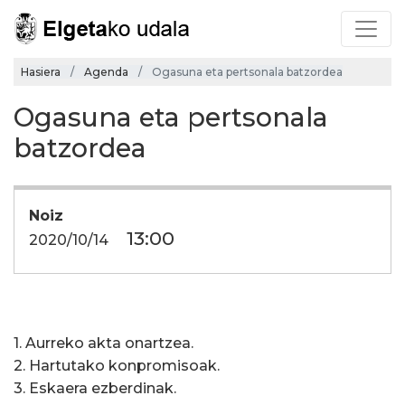
Hasiera
Agenda
Ogasuna eta pertsonala batzordea
Ogasuna eta pertsonala
batzordea
Noiz
13:00
2020/10/14
1. Aurreko akta onartzea.
2. Hartutako konpromisoak.
3. Eskaera ezberdinak.