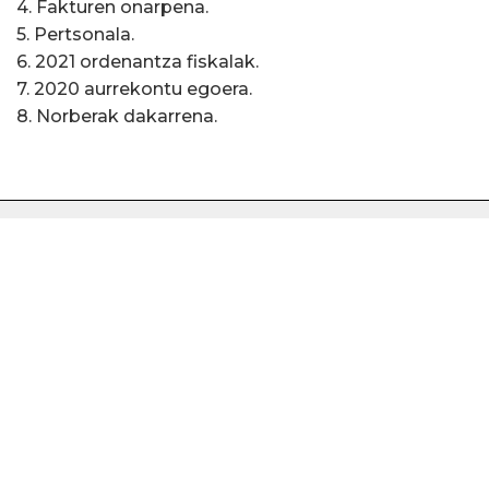
4. Fakturen onarpena.
5. Pertsonala.
6. 2021 ordenantza fiskalak.
7. 2020 aurrekontu egoera.
8. Norberak dakarrena.