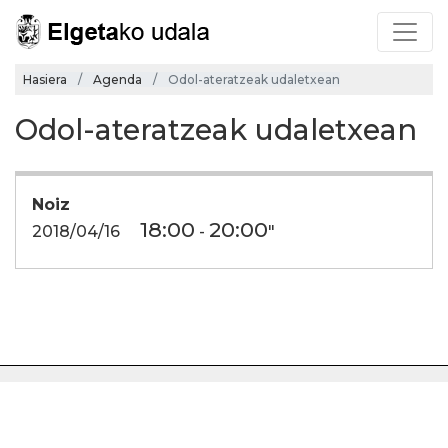
Hasiera
Agenda
Odol-ateratzeak udaletxean
Odol-ateratzeak udaletxean
Noiz
18:00
20:00
2018/04/16
-
"