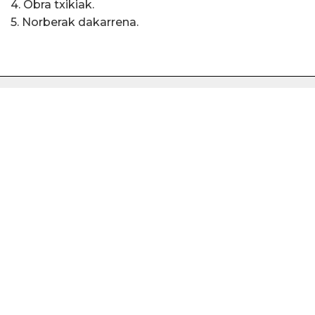
4. Obra txikiak.
5. Norberak dakarrena.