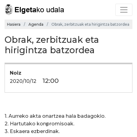
Hasiera
Agenda
Obrak, zerbitzuak eta hirigintza batzordea
Obrak, zerbitzuak eta
hirigintza batzordea
Noiz
12:00
2020/10/12
1. Aurreko akta onartzea hala badagokio.
2. Hartutako konpromisoak.
3. Eskaera ezberdinak.