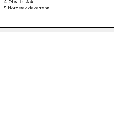
4. Obra txikiak.
5. Norberak dakarrena.