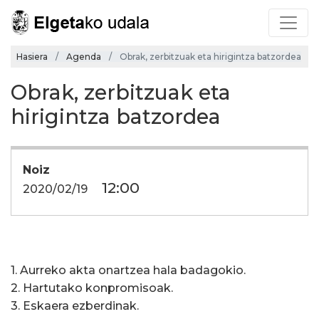
Hasiera
Agenda
Obrak, zerbitzuak eta hirigintza batzordea
Obrak, zerbitzuak eta
hirigintza batzordea
Noiz
12:00
2020/02/19
1. Aurreko akta onartzea hala badagokio.
2. Hartutako konpromisoak.
3. Eskaera ezberdinak.