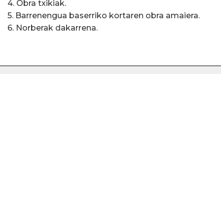
4. Obra txikiak.
5. Barrenengua baserriko kortaren obra amaiera.
6. Norberak dakarrena.