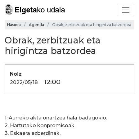
Hasiera
Agenda
Obrak, zerbitzuak eta hirigintza batzordea
Obrak, zerbitzuak eta
hirigintza batzordea
Noiz
12:00
2022/05/18
1. Aurreko akta onartzea hala badagokio.
2. Hartutako konpromisoak.
3. Eskaera ezberdinak.